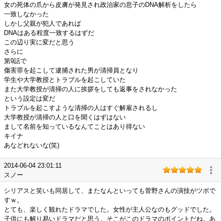
女の死体の爪から皮膚が発見され政治家の息子のDNA解析をしたら
一致しなかった
しかし父親が犯人であれば
DNAはある程度一致するはずだ
この辺り実に変だと思う
さらに
第9話で
傷害罪を起こして逮捕された男が清掃員となり
学生や大学教授とトラブルを起こしていた
また大学教授が清掃の人に挨拶をしても返事をされなかった
という設定は変だ
トラブルを起こすような清掃の人はすぐ解雇されるし
大学教授が清掃の人と口を聞くはずはない
まして名前を知っているなんてことはあり得ない
キイナ
あなどれないな(笑)
2014-06-04 23:01:11
スノー
シリアスと笑いも同居して、またなんといっても菅野さんの演技がツボで
すｗ。
とても、楽しく観れたドラマでした。女性が主人公なのもグッドでした。
子供にも解り易いドラマだと思う。そこがこのドラマのポイントだね。あ