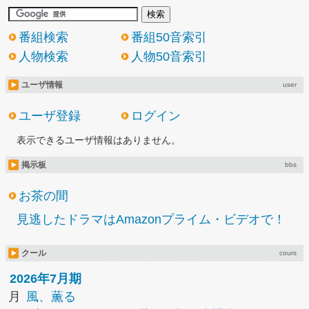
番組検索
番組50音索引
人物検索
人物50音索引
ユーザ情報
user
ユーザ登録
ログイン
表示できるユーザ情報はありません。
掲示板
bbs
お茶の間
見逃したドラマはAmazonプライム・ビデオで！
クール
cours
2026年7月期
月
風、薫る