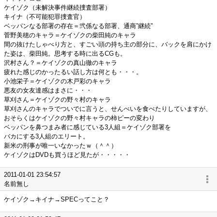
ケイゾク（未解決事件継続捜査部署）
キイナ（不可能犯罪捜査官）
ベッパンなる部署の存在＝弐係なる部署、通商”継続”
菅野美穂のキャラ＝ケイゾクの柴田純のキャラ
間の抜けたしゃべり方と、すごい頭の持ち主の部分に、バックを肩にかけ
た姿は、柴田純。思考する時に出るCGも。
沢村さん？＝ケイゾクの真山徹のキャラ
疲れた感じのかったるい話し方は何とも・・・。
小池栄子＝ケイゾクの木戸彩のキャラ
悪友の女友達感はまさに・・・
草刈さん＝ケイゾクの野々村のキャラ
草刈さんのキャラでついでに言うと、せんべいを食べたりしていますが、
おそらくはケイゾクの野々村キャラの柿ピーの変わり
ベッパンを鼻つまみ者に感じている3人組＝ケイゾク部署を
バカにする3人組のエリート。
新米の刑事が唯一いなかったｗ（＾＾）
ケイゾクはDVDも買うほど見たが・・・・・
2011-01-01 23:54:57
名前無し
ケイゾク→キイナ→SPECってこと？