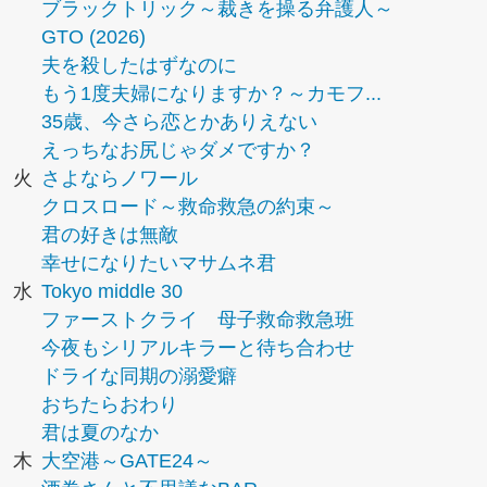
ブラックトリック～裁きを操る弁護人～
GTO (2026)
夫を殺したはずなのに
もう1度夫婦になりますか？～カモフ...
35歳、今さら恋とかありえない
えっちなお尻じゃダメですか？
火
さよならノワール
クロスロード～救命救急の約束～
君の好きは無敵
幸せになりたいマサムネ君
水
Tokyo middle 30
ファーストクライ 母子救命救急班
今夜もシリアルキラーと待ち合わせ
ドライな同期の溺愛癖
おちたらおわり
君は夏のなか
木
大空港～GATE24～