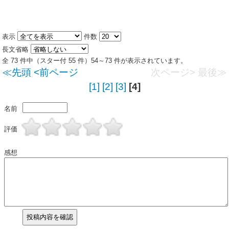
表示
件数
長文省略
全 73 件中（スター付 55 件）54～73 件が表示されています。
≪先頭
<前ページ
次ページ>
最後≫
[1]
[2]
[3]
[4]
名前
評価
感想