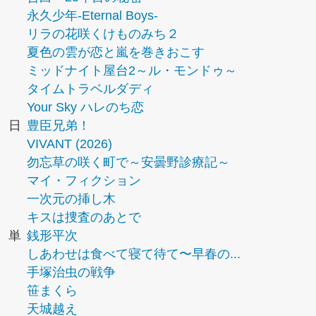
永久少年-Eternal Boys-
リラの花咲くけものみち２
夏色の雲が恋と嵐を巻きおこす
ミッドナイト屋台2～ル・モンドゥ～
タイムトラベルダディ
Your Sky ハレのち恋
日
豊臣兄弟！
VIVANT (2026)
勿忘草の咲く町で～安曇野診療記～
マイ・フィクション
一次元の挿し木
キスは捜査のあとで
単
銭形平次
しあわせは食べて寝て待て〜早春の...
手塚治虫の戦争
笹まくら
天城越え