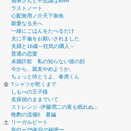
酒巻さんと不思議なBAR
ラストノート
心配無用ノ介天下御免
親愛なる夫へ
一緒にごはんをたべるだけ
夫に不倫をお願いされました
夫婦と16歳～狂気の隣人～
普通の恋愛
未婚詐欺 私の知らない彼の顔
今から、親友やめようか。
ちょっと待とうよ、春虎くん
金
Tシャツが乾くまで
しもべの王子様
名探偵のままでいて
ストレンジ -伊藤潤二の夜も眠れぬ...
晩酌の流儀5 夏編
土
リーガルビート
告白ー25年目の秘密ー