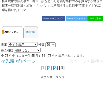
怪奇現象や怪死事件、都市伝説など不可思議な事件のみを担当する警視庁
捜査一課特別班・通称「ベッパン」に所属する女性刑事“春瀬キイナ”の活
躍を描いたドラマ。
Facebookでシェア
Twitterでツイート
LINEで送る
感想とレビュー
番組情報
表示
件数
長文省略
全 73 件中（スター付 55 件）54～73 件が表示されています。
≪先頭
<前ページ
次ページ>
最後≫
[1]
[2]
[3]
[4]
スポンサーリンク