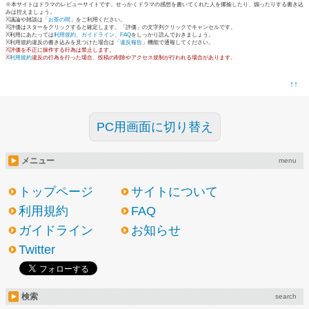
※本サイトはドラマのレビューサイトです。せっかくドラマの感想を書いてくれた人を揶揄したり、煽ったりする書き込
みは控えましょう。
※議論や雑談は「
お茶の間
」をご利用ください。
※評価はスターをクリックすると確定します。「評価」の文字列クリックでキャンセルです。
※利用にあたっては
利用規約
、
ガイドライン
、
FAQ
をしっかり読んでおきましょう。
※利用規約違反の書き込みを見つけた場合は「
違反報告
」機能で通報してください。
※評価を不正に操作する行為は禁止します。
※
利用規約
違反の行為を行った場合、投稿の削除やアクセス規制が行われる場合があります。
↑↑
PC用画面に切り替え
メニュー
menu
トップページ
サイトについて
利用規約
FAQ
ガイドライン
お知らせ
Twitter
検索
search