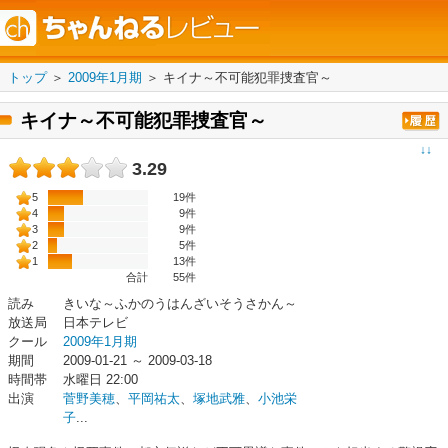
トップ
＞
2009年1月期
＞
キイナ～不可能犯罪捜査官～
キイナ～不可能犯罪捜査官～
↓↓
3.29
5
19件
4
9件
3
9件
2
5件
1
13件
合計
55
件
読み
きいな～ふかのうはんざいそうさかん～
放送局
日本テレビ
クール
2009年1月期
期間
2009-01-21 ～ 2009-03-18
時間帯
水曜日 22:00
出演
菅野美穂
、
平岡祐太
、
塚地武雅
、
小池栄
子
...