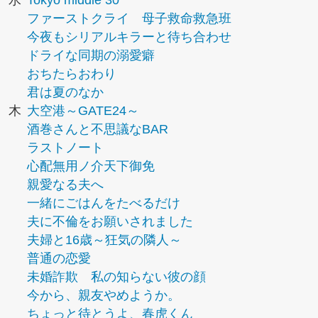
水
Tokyo middle 30
ファーストクライ 母子救命救急班
今夜もシリアルキラーと待ち合わせ
ドライな同期の溺愛癖
おちたらおわり
君は夏のなか
木
大空港～GATE24～
酒巻さんと不思議なBAR
ラストノート
心配無用ノ介天下御免
親愛なる夫へ
一緒にごはんをたべるだけ
夫に不倫をお願いされました
夫婦と16歳～狂気の隣人～
普通の恋愛
未婚詐欺 私の知らない彼の顔
今から、親友やめようか。
ちょっと待とうよ、春虎くん