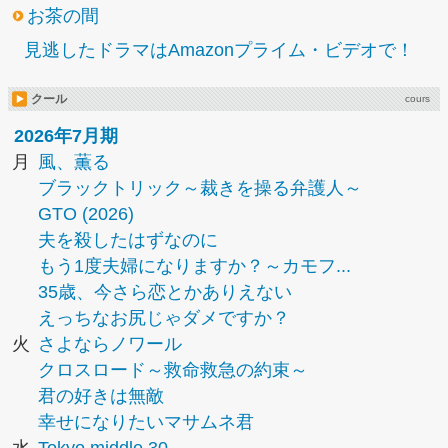
お茶の間
見逃したドラマはAmazonプライム・ビデオで！
クール
cours
2026年7月期
月
風、薫る
ブラックトリック～裁きを操る弁護人～
GTO (2026)
夫を殺したはずなのに
もう1度夫婦になりますか？～カモフ...
35歳、今さら恋とかありえない
えっちなお尻じゃダメですか？
火
さよならノワール
クロスロード～救命救急の約束～
君の好きは無敵
幸せになりたいマサムネ君