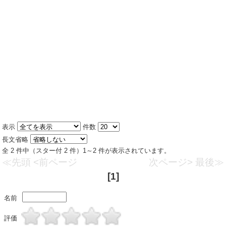
表示
件数
長文省略
全 2 件中（スター付 2 件）1～2 件が表示されています。
≪先頭
<前ページ
次ページ>
最後≫
[1]
名前
評価