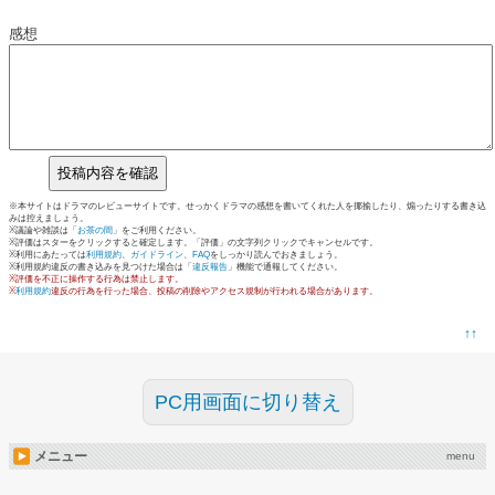
感想
※本サイトはドラマのレビューサイトです。せっかくドラマの感想を書いてくれた人を揶揄したり、煽ったりする書き込
みは控えましょう。
※議論や雑談は「
お茶の間
」をご利用ください。
※評価はスターをクリックすると確定します。「評価」の文字列クリックでキャンセルです。
※利用にあたっては
利用規約
、
ガイドライン
、
FAQ
をしっかり読んでおきましょう。
※利用規約違反の書き込みを見つけた場合は「
違反報告
」機能で通報してください。
※評価を不正に操作する行為は禁止します。
※
利用規約
違反の行為を行った場合、投稿の削除やアクセス規制が行われる場合があります。
↑↑
PC用画面に切り替え
メニュー
menu