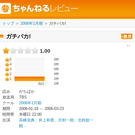
トップ
＞
2006年1月期
＞
ガチバカ!
ガチバカ!
↓↓
1.00
5
0件
4
0件
3
0件
2
0件
1
2件
合計
2
件
読み
がちばか
放送局
TBS
クール
2006年1月期
期間
2006-01-19 ～ 2006-03-23
時間帯
木曜日 22:00
出演
高橋克典
、
井上和香
、
沢村一樹
、
北村総一
朗
...