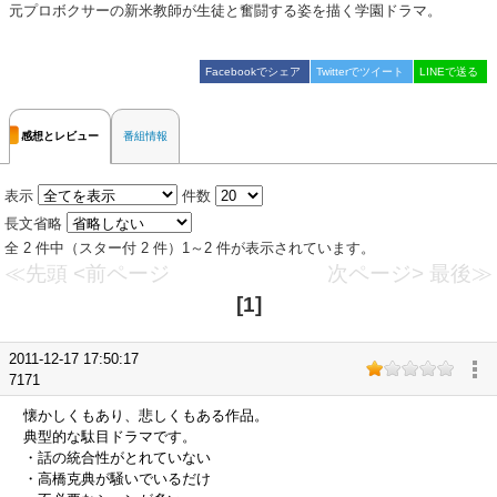
元プロボクサーの新米教師が生徒と奮闘する姿を描く学園ドラマ。
Facebookでシェア
Twitterでツイート
LINEで送る
感想とレビュー
番組情報
表示
件数
長文省略
全 2 件中（スター付 2 件）1～2 件が表示されています。
≪先頭
<前ページ
次ページ>
最後≫
[1]
2011-12-17 17:50:17
7171
懐かしくもあり、悲しくもある作品。
典型的な駄目ドラマです。
・話の統合性がとれていない
・高橋克典が騒いでいるだけ