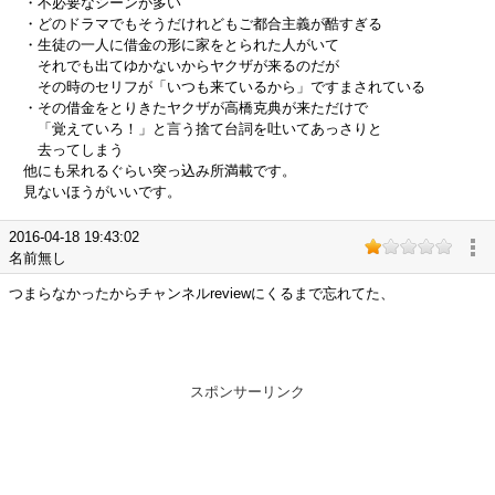
・不必要なシーンが多い
・どのドラマでもそうだけれどもご都合主義が酷すぎる
・生徒の一人に借金の形に家をとられた人がいて
それでも出てゆかないからヤクザが来るのだが
その時のセリフが「いつも来ているから」ですまされている
・その借金をとりきたヤクザが高橋克典が来ただけで
「覚えていろ！」と言う捨て台詞を吐いてあっさりと
去ってしまう
他にも呆れるぐらい突っ込み所満載です。
見ないほうがいいです。
2016-04-18 19:43:02
名前無し
つまらなかったからチャンネルreviewにくるまで忘れてた、
スポンサーリンク