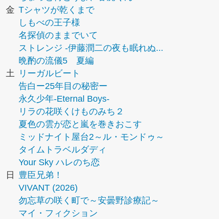
金
Tシャツが乾くまで
しもべの王子様
名探偵のままでいて
ストレンジ -伊藤潤二の夜も眠れぬ...
晩酌の流儀5 夏編
土
リーガルビート
告白ー25年目の秘密ー
永久少年-Eternal Boys-
リラの花咲くけものみち２
夏色の雲が恋と嵐を巻きおこす
ミッドナイト屋台2～ル・モンドゥ～
タイムトラベルダディ
Your Sky ハレのち恋
日
豊臣兄弟！
VIVANT (2026)
勿忘草の咲く町で～安曇野診療記～
マイ・フィクション