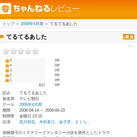
トップ
＞
2006年4月期
＞
てるてるあした
てるてるあした
↓↓
5
0件
4
0件
3
0件
2
0件
1
0件
合計
0
件
読み
てるてるあした
放送局
テレビ朝日
クール
2006年4月期
期間
2006-04-14 ～ 2006-06-23
時間帯
金曜日 23:15
出演
黒川智花
、
木村多江
、
金子昇
、
さくら
...
加納朋子のミステリーファンタジー小説を原作としたドラマ。