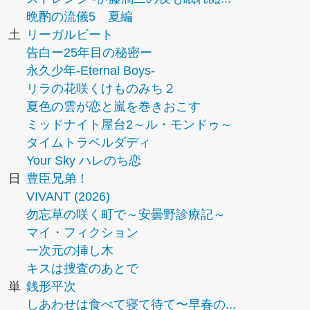
晩酌の流儀5 夏編
土
リーガルビート
告白ー25年目の秘密ー
永久少年-Eternal Boys-
リラの花咲くけものみち２
夏色の雲が恋と嵐を巻きおこす
ミッドナイト屋台2～ル・モンドゥ～
タイムトラベルダディ
Your Sky ハレのち恋
日
豊臣兄弟！
VIVANT (2026)
勿忘草の咲く町で～安曇野診療記～
マイ・フィクション
一次元の挿し木
キスは捜査のあとで
単
銭形平次
しあわせは食べて寝て待て〜早春の...