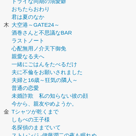
ドライな同期の溺愛癖
おちたらおわり
君は夏のなか
木
大空港～GATE24～
酒巻さんと不思議なBAR
ラストノート
心配無用ノ介天下御免
親愛なる夫へ
一緒にごはんをたべるだけ
夫に不倫をお願いされました
夫婦と16歳～狂気の隣人～
普通の恋愛
未婚詐欺 私の知らない彼の顔
今から、親友やめようか。
金
Tシャツが乾くまで
しもべの王子様
名探偵のままでいて
ストレンジ -伊藤潤二の夜も眠れぬ...