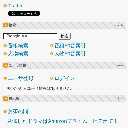
Twitter
検索
search
番組検索
番組50音索引
人物検索
人物50音索引
ユーザ情報
user
ユーザ登録
ログイン
表示できるユーザ情報はありません。
掲示板
bbs
お茶の間
見逃したドラマはAmazonプライム・ビデオで！