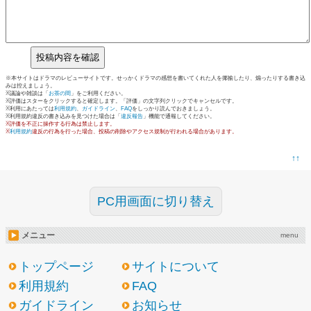
※本サイトはドラマのレビューサイトです。せっかくドラマの感想を書いてくれた人を揶揄したり、煽ったりする書き込
みは控えましょう。
※議論や雑談は「
お茶の間
」をご利用ください。
※評価はスターをクリックすると確定します。「評価」の文字列クリックでキャンセルです。
※利用にあたっては
利用規約
、
ガイドライン
、
FAQ
をしっかり読んでおきましょう。
※利用規約違反の書き込みを見つけた場合は「
違反報告
」機能で通報してください。
※評価を不正に操作する行為は禁止します。
※
利用規約
違反の行為を行った場合、投稿の削除やアクセス規制が行われる場合があります。
↑↑
PC用画面に切り替え
メニュー
menu
トップページ
サイトについて
利用規約
FAQ
ガイドライン
お知らせ