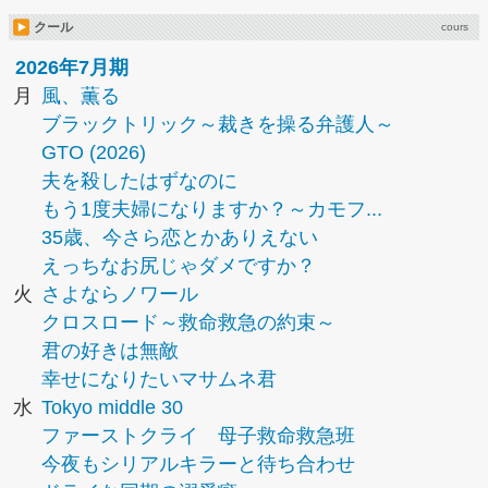
クール
cours
2026年7月期
月
風、薫る
ブラックトリック～裁きを操る弁護人～
GTO (2026)
夫を殺したはずなのに
もう1度夫婦になりますか？～カモフ...
35歳、今さら恋とかありえない
えっちなお尻じゃダメですか？
火
さよならノワール
クロスロード～救命救急の約束～
君の好きは無敵
幸せになりたいマサムネ君
水
Tokyo middle 30
ファーストクライ 母子救命救急班
今夜もシリアルキラーと待ち合わせ