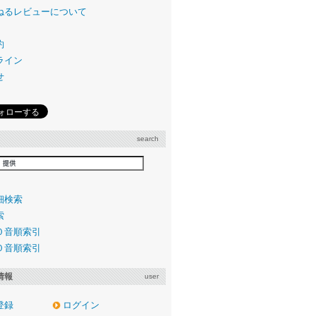
ねるレビューについて
約
ライン
せ
search
細検索
索
０音順索引
０音順索引
情報
user
登録
ログイン