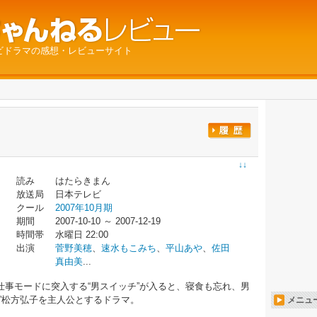
ビドラマの感想・レビューサイト
↓↓
読み
はたらきまん
放送局
日本テレビ
クール
2007年10月期
期間
2007-10-10 ～ 2007-12-19
時間帯
水曜日 22:00
出演
菅野美穂
、
速水もこみち
、
平山あや
、
佐田
真由美
...
事モードに突入する“男スイッチ”が入ると、寝食も忘れ、男
”松方弘子を主人公とするドラマ。
メニュ