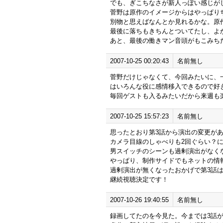
でも、ぎこちなさが新人っぽい感じが
菅野は原作のイメージからはやっぱり
別物と思えばなんとか見れるかな。原作
最後に落ちもきちんとついてたし、よ
あと、最後の働きマン音頭がもこみち
2007-10-25 00:20:43
名前無し
菅野だけじゃなくて、今回みたいに、
はいろんな役に感情移入できるので好
毎回ゲストも入るみたいだから来週も
2007-10-25 15:57:23
名前無し
思ったとおり第3話から演出の変更が
カメラ目線のしゃべりも2回ぐらい？
男スイッチのシーンも過剰演出がなく
やっぱり、制作サイドでもネットの情
過剰演出が無くなったおかげで第3話
継続視聴決定です！
2007-10-26 19:40:55
名前無し
録画してたのを今見た。今までは3話