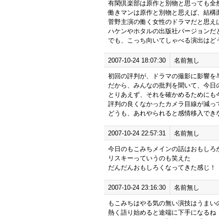
有閑倶楽部は原作と別物と思っても全
働きマンは原作と別物と思えば、結構
菅野主演の働く女性のドラマだと思え
ハケンやホタルの出版社バージョンだ
でも、こっち向いてしゃべる演出はど
2007-10-24 18:07:30
名前無し
初回の評判が、ドラマの撮影に影響を
だから、みんなの批判を聞いて、今日
とりあえず、それを確かめるためにも
評判の良くなかったカメラ目線が減っ
どうも、あれやられると感情移入でき
2007-10-24 22:57:31
名前無し
今日のもこみちメインの話はおもしろ
リスキーっていうのも笑えた
だんだんおもしろくなってきた感じ！
2007-10-24 23:16:30
名前無し
もこみちはやる気の無い演技はうまい
熱く語り始めると途端に下手になるね