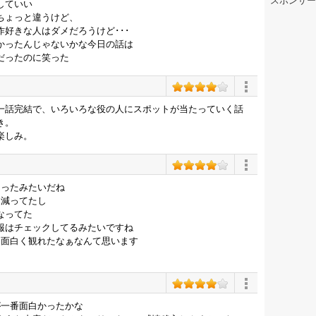
スポンサー
していい
ちょっと違うけど、
好きな人はダメだろうけど･･･
かったんじゃないかな今日の話は
だったのに笑った
一話完結で、いろいろな役の人にスポットが当たっていく話
き。
楽しみ。
あったみたいだね
に減ってたし
なってた
報はチェックしてるみたいですね
は面白く観れたなぁなんて思います
が一番面白かったかな