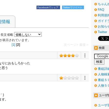
ちゃん
Facebookでシェア
Twitterでツイート
FAQ
利用規
ガイド
組情報
お知ら
Twitter
長文省略
1 件が表示されています。
[1]
[2]
次ページ>
最後≫
検索
なりにおもしろかった
と思う
番組詳
人物検
番組５
人物５
｀)
ユーザ
ます。
ユーザ