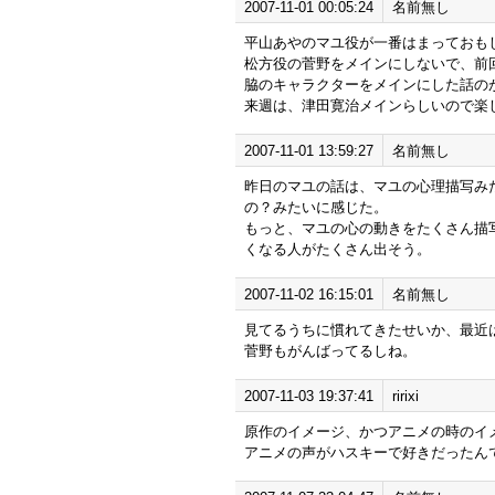
2007-11-01 00:05:24
名前無し
平山あやのマユ役が一番はまっておも
松方役の菅野をメインにしないで、前
脇のキャラクターをメインにした話の
来週は、津田寛治メインらしいので楽
2007-11-01 13:59:27
名前無し
昨日のマユの話は、マユの心理描写み
の？みたいに感じた。
もっと、マユの心の動きをたくさん描
くなる人がたくさん出そう。
2007-11-02 16:15:01
名前無し
見てるうちに慣れてきたせいか、最近
菅野もがんばってるしね。
2007-11-03 19:37:41
ririxi
原作のイメージ、かつアニメの時のイ
アニメの声がハスキーで好きだったん