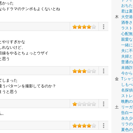
悪かった
おちた
ならドラマのテンポもよくないとね
君は夏
木
大空港
酒巻さ
ラスト
心配無
親愛な
とやりすぎかな
一緒に
しれないけど、
夫に不
目線をやるとちょっとウザイ
夫婦と
と思う
普通の
未婚詐
今から
金
Tシャ
てしまった
しもべ
違うパターンを撮影してるのか？
名探偵
まうと思う
ストレ
晩酌の
土
リーガ
告白ー
ん。
永久少年-
リラの
夏色の