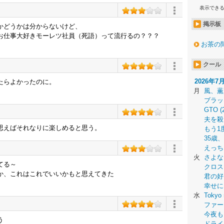
表示でき
掲示板
かどうかは分からないけど、
お仕事大好きモーレツ社員（死語）って流行るの？？？
お茶の
クール
2026年7
たらよかったのに。
月
風、薫
ブラッ
GTO (
夫を殺
思えばそれなりに楽しめると思う。
もう1
35歳
えっち
火
さよな
てる～
クロス
か、これはこれでいいかもと思えてきた
君の好
幸せに
水
Tokyo 
ファー
今夜も
う
ドライ