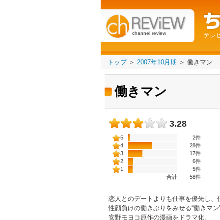
channel review
テレ
トップ
＞
2007年10月期
＞
働きマン
働きマン
3.28
5
2件
4
28件
3
17件
2
6件
1
5件
合計
58
件
恋人とのデートよりも仕事を優先し、仕
性顔負けの働きぶりをみせる“働きマン
安野モヨコ原作の漫画をドラマ化。