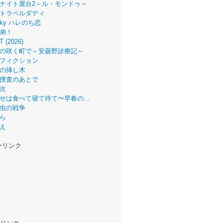
ナイト屋台2～ル・モンドゥ～
トラベルダディ
 Sky ハレのち恋
弟！
T (2026)
の咲く町で～安曇野診療記～
フィクション
の挿し木
捜査のあとで
次
せは食べて寝て待て〜早春の...
虫の戦争
ら
え
ーリンク