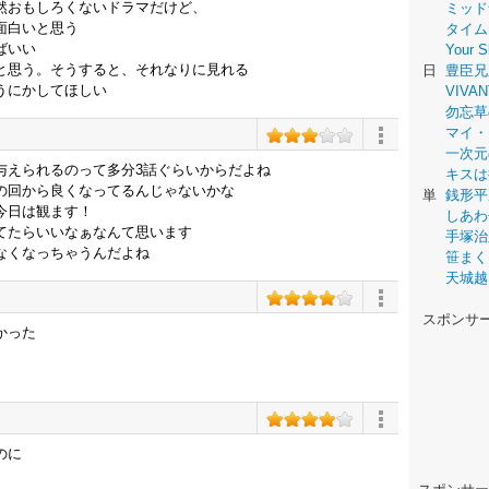
然おもしろくないドラマだけど、
ミッド
面白いと思う
タイム
ばいい
Your
と思う。そうすると、それなりに見れる
日
豊臣兄
うにかしてほしい
VIVAN
勿忘草
マイ・
一次元
与えられるのって多分3話ぐらいからだよね
キスは
の回から良くなってるんじゃないかな
単
銭形平
今日は観ます！
しあわ
てたらいいなぁなんて思います
手塚治
なくなっちゃうんだよね
笹まく
天城越
スポンサ
かった
のに