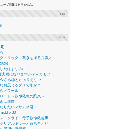
るユーザ情報はありません。
bbs
間
cours
月期
る
クトリック～裁きを操る弁護人～
2026)
したはずなのに
度夫婦になりますか？～カモフ...
、今さら恋とかありえない
なお尻じゃダメですか？
らノワール
ロード～救命救急の約束～
きは無敵
なりたいマサムネ君
middle 30
ストクライ 母子救命救急班
シリアルキラーと待ち合わせ
な同期の溺愛癖