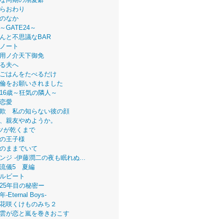
らおわり
のなか
～GATE24～
んと不思議なBAR
ノート
用ノ介天下御免
る夫へ
ごはんをたべるだけ
倫をお願いされました
16歳～狂気の隣人～
恋愛
欺 私の知らない彼の顔
、親友やめようか。
ツが乾くまで
の王子様
のままでいて
ンジ -伊藤潤二の夜も眠れぬ...
流儀5 夏編
ルビート
25年目の秘密ー
Eternal Boys-
花咲くけものみち２
雲が恋と嵐を巻きおこす