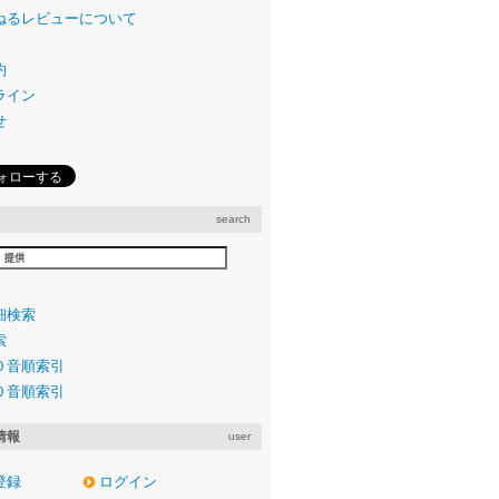
ねるレビューについて
約
ライン
せ
search
細検索
索
０音順索引
０音順索引
情報
user
登録
ログイン