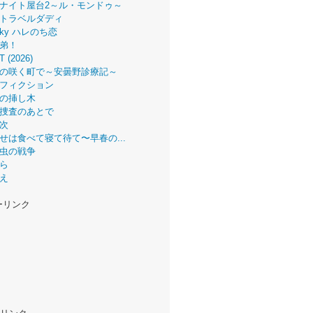
ナイト屋台2～ル・モンドゥ～
トラベルダディ
 Sky ハレのち恋
弟！
T (2026)
の咲く町で～安曇野診療記～
フィクション
の挿し木
捜査のあとで
次
せは食べて寝て待て〜早春の...
虫の戦争
ら
え
ーリンク