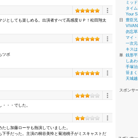
ミッド
タイム
Your
日
豊臣兄
マジとしても楽しめる。出演者すべて高感度ＵＰ！松田翔太
VIVAN
勿忘草
マイ・
一次元
キスは
もツボ
単
銭形平
しあわ
手塚治
笹まく
天城越
スポンサ
し・・・でした。
めたし加藤ローサも熱演していました。
も下手だった。主演の桐谷美怜と菊池桃子がミスキャストだ