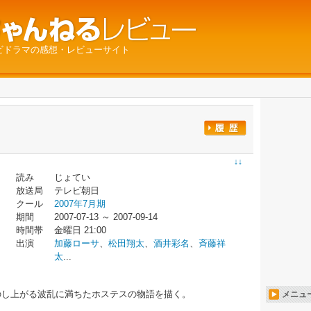
ビドラマの感想・レビューサイト
↓↓
読み
じょてい
放送局
テレビ朝日
クール
2007年7月期
期間
2007-07-13 ～ 2007-09-14
時間帯
金曜日 21:00
出演
加藤ローサ
、
松田翔太
、
酒井彩名
、
斉藤祥
太
...
のし上がる波乱に満ちたホステスの物語を描く。
メニュ