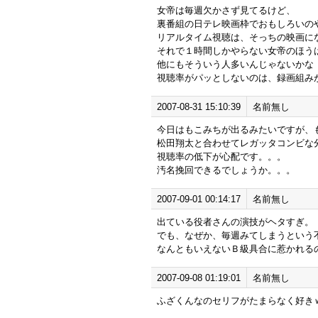
女帝は毎週欠かさず見てるけど、
裏番組の日テレ映画枠でおもしろいの
リアルタイム視聴は、そっちの映画に
それで１時間しかやらない女帝のほう
他にもそういう人多いんじゃないかな
視聴率がパッとしないのは、録画組み
2007-08-31 15:10:39
名前無し
今日はもこみちが出るみたいですが、
松田翔太と合わせてレガッタコンビな
視聴率の低下が心配です。。。
汚名挽回できるでしょうか。。。
2007-09-01 00:14:17
名前無し
出ている役者さんの演技がヘタすぎ。
でも、なぜか、毎週みてしまうという
なんともいえないＢ級具合に惹かれる
2007-09-08 01:19:01
名前無し
ふざくんなのセリフがたまらなく好き