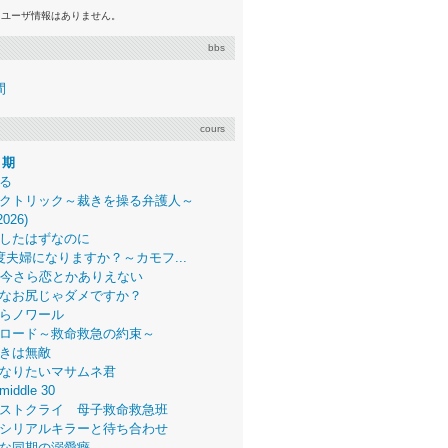
るユーザ情報はありません。
bbs
間
cours
月期
る
クトリック～裁きを操る弁護人～
2026)
したはずなのに
度夫婦になりますか？～カモフ...
、今さら恋とかありえない
なお尻じゃダメですか？
らノワール
ロード～救命救急の約束～
きは無敵
なりたいマサムネ君
middle 30
ストクライ 母子救命救急班
シリアルキラーと待ち合わせ
な同期の溺愛癖