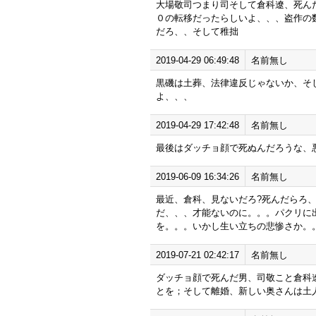
大場敬司つまり司そして倉科遼、死ん
０の転移だったらしいよ、、、盗作の
だろ、、そして稚拙
2019-04-29 06:49:48
名前無し
黒磯は土葬、法律違反じゃないか、そ
よ、、、
2019-04-29 17:42:48
名前無し
最後はダッチョ顔で死ぬんだろうな、
2019-06-09 16:34:26
名前無し
最近、倉科、見ないだろ?死んだらろ
だ、、、才能ないのに。。。パクリに
を。。。いかし生い立ちの悲惨さか。
2019-07-21 02:42:17
名前無し
ダッチョ顔で死んだ男、司敬こと倉科
とを；そして離婚、新しい奥さんは土