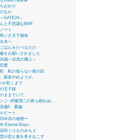
らおわり
のなか
～GATE24～
んと不思議なBAR
ノート
用ノ介天下御免
る夫へ
ごはんをたべるだけ
倫をお願いされました
16歳～狂気の隣人～
恋愛
欺 私の知らない彼の顔
、親友やめようか。
ツが乾くまで
の王子様
のままでいて
ンジ -伊藤潤二の夜も眠れぬ...
流儀5 夏編
ルビート
25年目の秘密ー
Eternal Boys-
花咲くけものみち２
雲が恋と嵐を巻きおこす