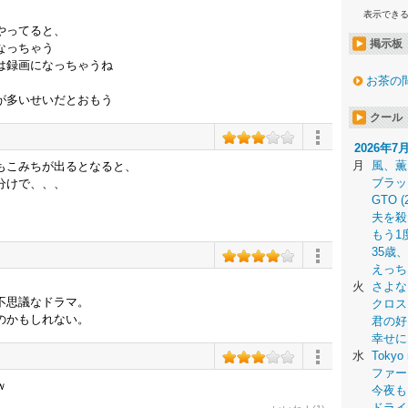
表示でき
やってると、
掲示板
なっちゃう
は録画になっちゃうね
お茶の
が多いせいだとおもう
クール
2026年7
月
風、薫
もこみちが出るとなると、
ブラッ
分けで、、、
GTO (
夫を殺
もう1
35歳
えっち
火
さよな
不思議なドラマ。
クロス
のかもしれない。
君の好
幸せに
水
Tokyo 
ファー
ｗ
今夜も
ドライ