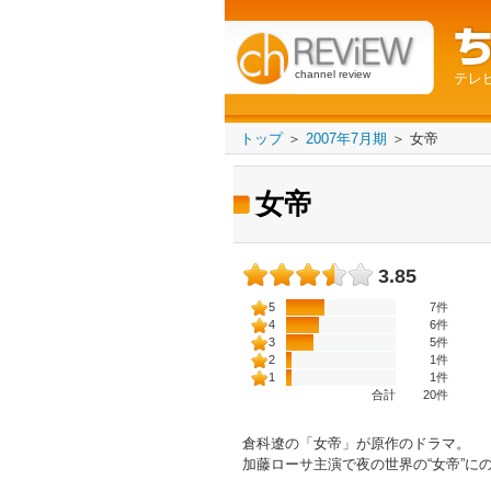
channel review
テレ
トップ
＞
2007年7月期
＞
女帝
女帝
3.85
5
7件
4
6件
3
5件
2
1件
1
1件
合計
20
件
倉科遼の「女帝」が原作のドラマ。
加藤ローサ主演で夜の世界の“女帝”に