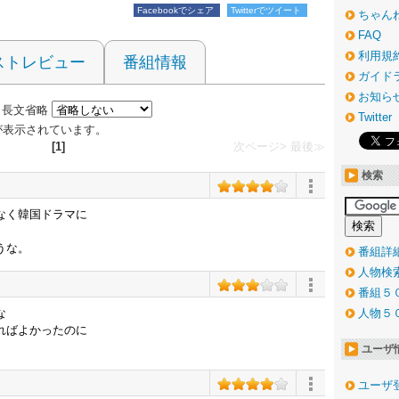
Facebookでシェア
Twitterでツイート
ちゃん
FAQ
利用規
ストレビュー
番組情報
ガイド
お知ら
長文省略
Twitter
 件が表示されています。
[1]
次ページ>
最後≫
検索
なく韓国ドラマに
うな。
番組詳
人物検
番組５
な
人物５
ればよかったのに
ユーザ
ユーザ