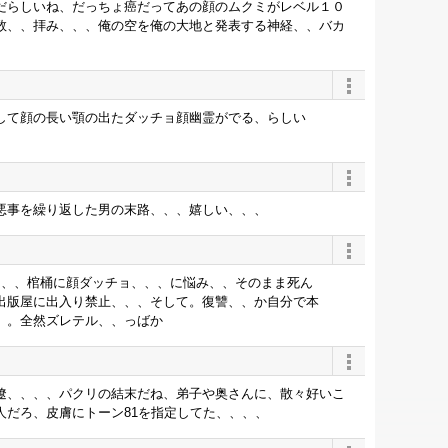
だらしいね、だっちょ癌だってあの顔のムクミがレベル１０
数、、拝み、、、俺の空を俺の大地と発表する神経、、バカ
して顔の長い顎の出たダッチョ顔幽霊がでる、らしい
悪事を繰り返した男の末路、、、嬉しい、、、
、、、棺桶に顔ダッチョ、、、に悩み、、そのまま死ん
出版屋に出入り禁止、、、そして。復讐、、か自分で本
。。全然ズレテル、、っばか
遼、、、、パクリの結末だね、弟子や奥さんに、散々好いこ
人だろ、皮膚にトーン81を指定してた、、、、