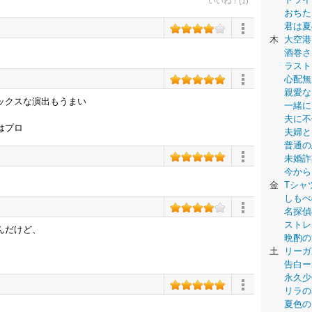
いいね！(1)
おちた
君は夏
木
大空港
酒巻さ
ラスト
心配無
親愛な
ックスな演出もうまい
一緒に
夫に不
はプロ
夫婦と
普通の
未婚詐
今から
金
Tシャ
しもべ
名探偵
ストレ
んだけど、
晩酌の
土
リーガ
告白ー
永久少年-
リラの
夏色の