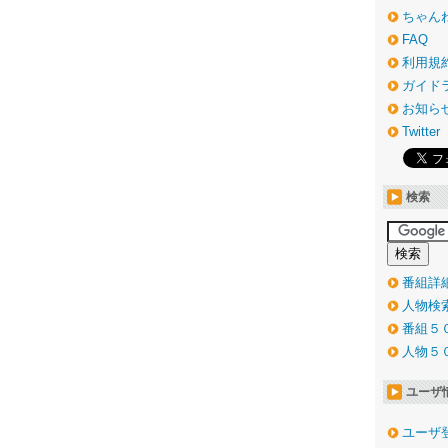
ちゃん
FAQ
利用規
ガイド
お知ら
Twitter
検索
番組詳
人物検
番組５
人物５
ユーザ
ユーザ