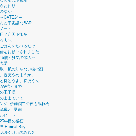
らおわり
のなか
～GATE24～
んと不思議なBAR
ノート
用ノ介天下御免
る夫へ
ごはんをたべるだけ
倫をお願いされました
16歳～狂気の隣人～
恋愛
欺 私の知らない彼の顔
、親友やめようか。
と待とうよ、春虎くん
ツが乾くまで
の王子様
のままでいて
ンジ -伊藤潤二の夜も眠れぬ...
流儀5 夏編
ルビート
25年目の秘密ー
Eternal Boys-
花咲くけものみち２