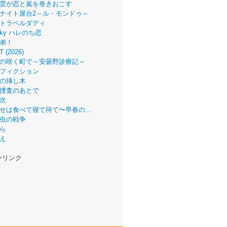
雲が恋と嵐を巻きおこす
ナイト屋台2～ル・モンドゥ～
トラベルダディ
 Sky ハレのち恋
弟！
T (2026)
の咲く町で～安曇野診療記～
フィクション
の挿し木
捜査のあとで
次
せは食べて寝て待て〜早春の...
虫の戦争
ら
え
ーリンク