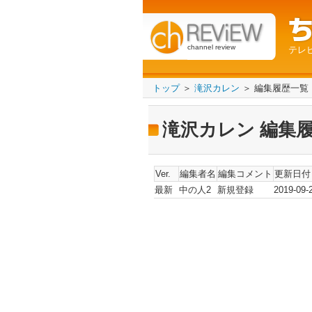
channel review
テレ
トップ
＞
滝沢カレン
＞ 編集履歴一覧
滝沢カレン 編集
Ver.
編集者名
編集コメント
更新日付
最新
中の人2
新規登録
2019-09-