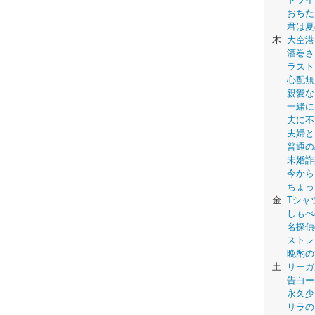
おちた
君は夏
木
大空港
酒巻さ
ラスト
心配無
親愛な
一緒に
夫に不
夫婦と
普通の
未婚詐
今から
ちょっ
金
Tシャ
しもべ
名探偵
ストレ
晩酌の
土
リーガ
告白ー
永久少年-
リラの