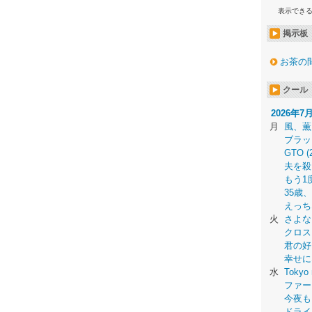
表示でき
掲示板
お茶の
クール
2026年7
月
風、薫
ブラッ
GTO (
夫を殺
もう1
35歳
えっち
火
さよな
クロス
君の好
幸せに
水
Tokyo 
ファー
今夜も
ドライ