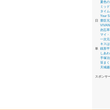
夏色の
ミッド
タイム
Your
日
豊臣兄
VIVAN
勿忘草
マイ・
一次元
キスは
単
銭形平
しあわ
手塚治
笹まく
天城越
スポンサ