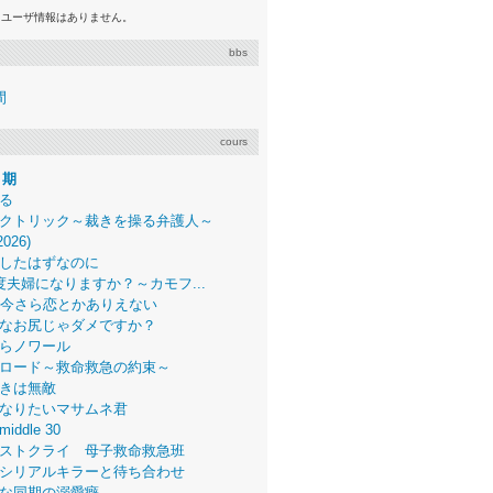
るユーザ情報はありません。
bbs
間
cours
月期
る
クトリック～裁きを操る弁護人～
2026)
したはずなのに
度夫婦になりますか？～カモフ...
、今さら恋とかありえない
なお尻じゃダメですか？
らノワール
ロード～救命救急の約束～
きは無敵
なりたいマサムネ君
middle 30
ストクライ 母子救命救急班
シリアルキラーと待ち合わせ
な同期の溺愛癖