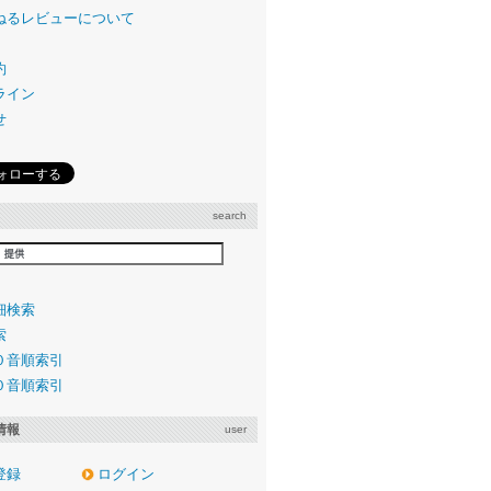
ねるレビューについて
約
ライン
せ
search
細検索
索
０音順索引
０音順索引
情報
user
登録
ログイン