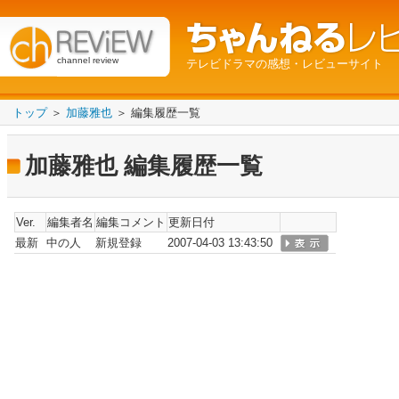
channel review
テレビドラマの感想・レビューサイト
トップ
＞
加藤雅也
＞ 編集履歴一覧
加藤雅也 編集履歴一覧
Ver.
編集者名
編集コメント
更新日付
最新
中の人
新規登録
2007-04-03 13:43:50