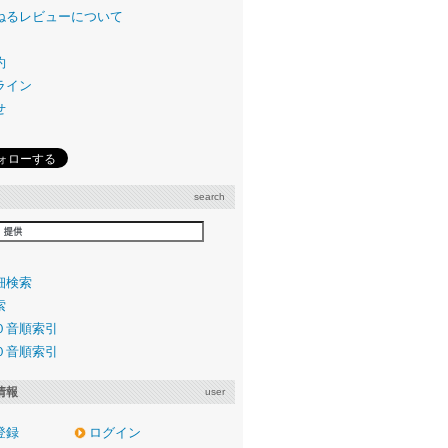
ねるレビューについて
約
ライン
せ
search
細検索
索
０音順索引
０音順索引
情報
user
登録
ログイン