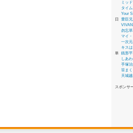
ミッド
タイム
Your
日
豊臣兄
VIVAN
勿忘草
マイ・
一次元
キスは
単
銭形平
しあわ
手塚治
笹まく
天城越
スポンサ