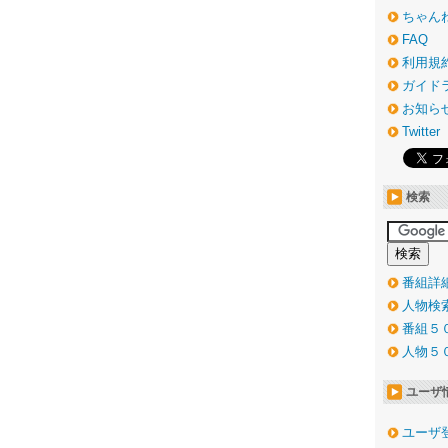
ちゃん
FAQ
利用規
ガイド
お知ら
Twitter
検索
番組詳
人物検
番組５
人物５
ユーザ
ユーザ