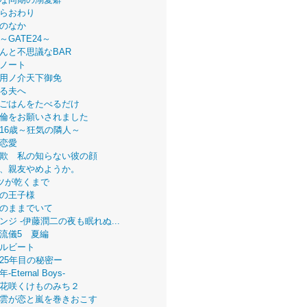
らおわり
のなか
～GATE24～
んと不思議なBAR
ノート
用ノ介天下御免
る夫へ
ごはんをたべるだけ
倫をお願いされました
16歳～狂気の隣人～
恋愛
欺 私の知らない彼の顔
、親友やめようか。
ツが乾くまで
の王子様
のままでいて
ンジ -伊藤潤二の夜も眠れぬ...
流儀5 夏編
ルビート
25年目の秘密ー
Eternal Boys-
花咲くけものみち２
雲が恋と嵐を巻きおこす