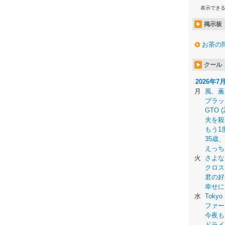
表示でき
掲示板
お茶の
クール
2026年7
月
風、薫
ブラッ
GTO (
夫を殺
もう1
35歳
えっち
火
さよな
クロス
君の好
幸せに
水
Tokyo 
ファー
今夜も
ドライ