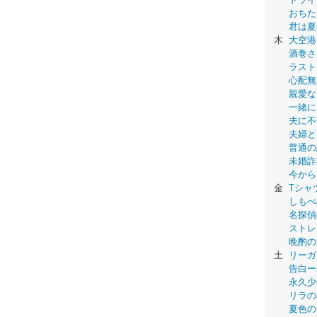
おちた
君は夏
木
大空港
酒巻さ
ラスト
心配無
親愛な
一緒に
夫に不
夫婦と
普通の
未婚詐
今から
金
Tシャ
しもべ
名探偵
ストレ
晩酌の
土
リーガ
告白ー
永久少年-
リラの
夏色の