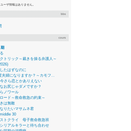
るユーザ情報はありません。
bbs
間
cours
月期
る
クトリック～裁きを操る弁護人～
2026)
したはずなのに
度夫婦になりますか？～カモフ...
、今さら恋とかありえない
なお尻じゃダメですか？
らノワール
ロード～救命救急の約束～
きは無敵
なりたいマサムネ君
middle 30
ストクライ 母子救命救急班
シリアルキラーと待ち合わせ
な同期の溺愛癖