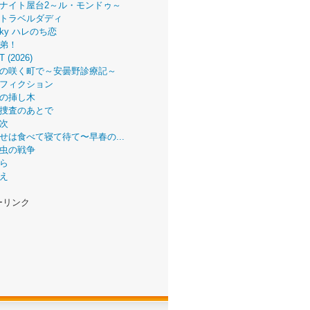
ナイト屋台2～ル・モンドゥ～
トラベルダディ
 Sky ハレのち恋
弟！
T (2026)
の咲く町で～安曇野診療記～
フィクション
の挿し木
捜査のあとで
次
せは食べて寝て待て〜早春の...
虫の戦争
ら
え
ーリンク