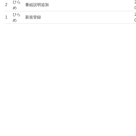
ひら
2
番組説明追加
め
ひら
1
新規登録
め