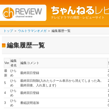
channel review
テレビドラマの感想・レビューサイト
トップ
＞
ウルトラマンオメガ
＞ 編集履歴一覧
編集履歴一覧
編集
Ver.
編集コメント
者名
最
ひら
最終回日登録
新
め
ひら
最終回日削除(入れたらクール表示から消えてしまった為。
5
め
最終回後、入れ直します)
ひら
4
最終回日登録
め
ひら
3
番組説明追加
め