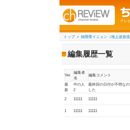
channel review
テレ
トップ
＞
純喫茶イニョン（地上波放送
編集履歴一覧
編集者
Ver.
編集コメント
名
最
中の人
最終回の日付が不明なの
新
2
した
2
11111
11111
1
11111
11111