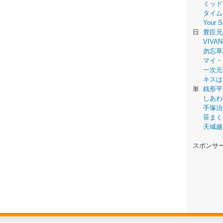
ミッド
タイム
Your
日
豊臣兄
VIVAN
勿忘草
マイ・
一次元
キスは
単
銭形平
しあわ
手塚治
笹まく
天城越
スポンサ