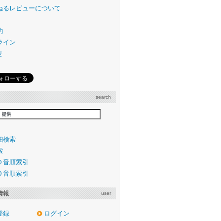
ねるレビューについて
約
ライン
せ
search
細検索
索
０音順索引
０音順索引
情報
user
登録
ログイン