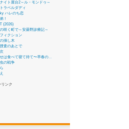
ナイト屋台2～ル・モンドゥ～
トラベルダディ
 Sky ハレのち恋
弟！
T (2026)
の咲く町で～安曇野診療記～
フィクション
の挿し木
捜査のあとで
次
せは食べて寝て待て〜早春の...
虫の戦争
ら
え
ーリンク