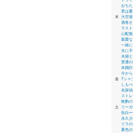
おちた
君は夏
木
大空港
酒巻さ
ラスト
心配無
親愛な
一緒に
夫に不
夫婦と
普通の
未婚詐
今から
金
Tシャ
しもべ
名探偵
ストレ
晩酌の
土
リーガ
告白ー
永久少年-
リラの
夏色の