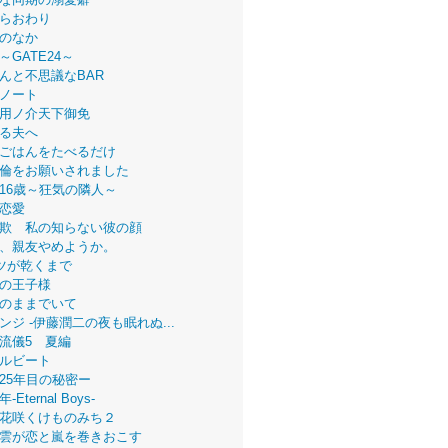
らおわり
のなか
～GATE24～
んと不思議なBAR
ノート
用ノ介天下御免
る夫へ
ごはんをたべるだけ
倫をお願いされました
16歳～狂気の隣人～
恋愛
欺 私の知らない彼の顔
、親友やめようか。
ツが乾くまで
の王子様
のままでいて
ンジ -伊藤潤二の夜も眠れぬ...
流儀5 夏編
ルビート
25年目の秘密ー
Eternal Boys-
花咲くけものみち２
雲が恋と嵐を巻きおこす