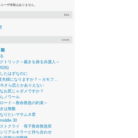
るユーザ情報はありません。
bbs
間
cours
月期
る
クトリック～裁きを操る弁護人～
2026)
したはずなのに
度夫婦になりますか？～カモフ...
、今さら恋とかありえない
なお尻じゃダメですか？
らノワール
ロード～救命救急の約束～
きは無敵
なりたいマサムネ君
middle 30
ストクライ 母子救命救急班
シリアルキラーと待ち合わせ
な同期の溺愛癖