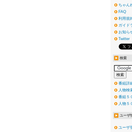
ちゃん
FAQ
利用規
ガイド
お知ら
Twitter
検索
番組詳
人物検
番組５
人物５
ユーザ
ユーザ