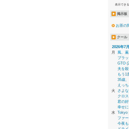
表示でき
掲示板
お茶の
クール
2026年7
月
風、薫
ブラッ
GTO (
夫を殺
もう1
35歳
えっち
火
さよな
クロス
君の好
幸せに
水
Tokyo 
ファー
今夜も
ドライ