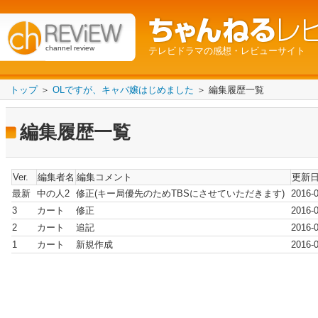
channel review
テレビドラマの感想・レビューサイト
トップ
＞
OLですが、キャバ嬢はじめました
＞ 編集履歴一覧
編集履歴一覧
Ver.
編集者名
編集コメント
更新
最新
中の人2
修正(キー局優先のためTBSにさせていただきます)
2016-0
3
カート
修正
2016-0
2
カート
追記
2016-0
1
カート
新規作成
2016-0