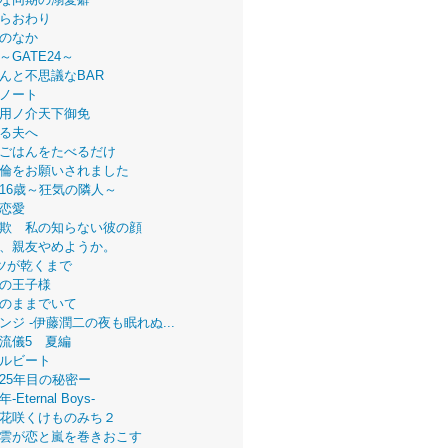
らおわり
のなか
～GATE24～
んと不思議なBAR
ノート
用ノ介天下御免
る夫へ
ごはんをたべるだけ
倫をお願いされました
16歳～狂気の隣人～
恋愛
欺 私の知らない彼の顔
、親友やめようか。
ツが乾くまで
の王子様
のままでいて
ンジ -伊藤潤二の夜も眠れぬ...
流儀5 夏編
ルビート
25年目の秘密ー
Eternal Boys-
花咲くけものみち２
雲が恋と嵐を巻きおこす