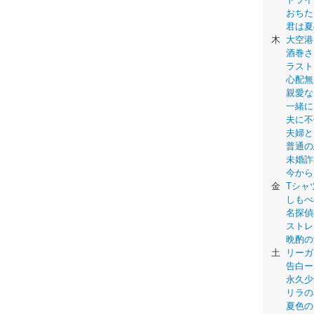
おちた
君は夏
木
大空港
酒巻さ
ラスト
心配無
親愛な
一緒に
夫に不
夫婦と
普通の
未婚詐
今から
金
Tシャ
しもべ
名探偵
ストレ
晩酌の
土
リーガ
告白ー
永久少年-
リラの
夏色の