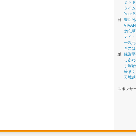
ミッド
タイム
Your
日
豊臣兄
VIVAN
勿忘草
マイ・
一次元
キスは
単
銭形平
しあわ
手塚治
笹まく
天城越
スポンサ