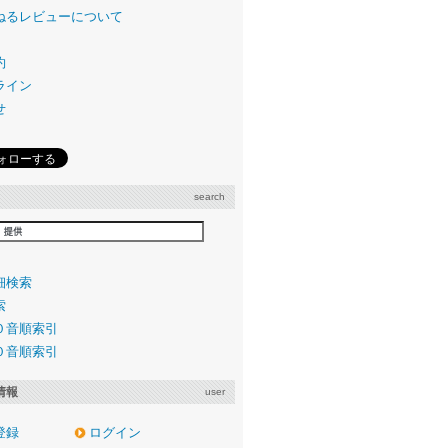
ねるレビューについて
約
ライン
せ
search
細検索
索
０音順索引
０音順索引
情報
user
登録
ログイン