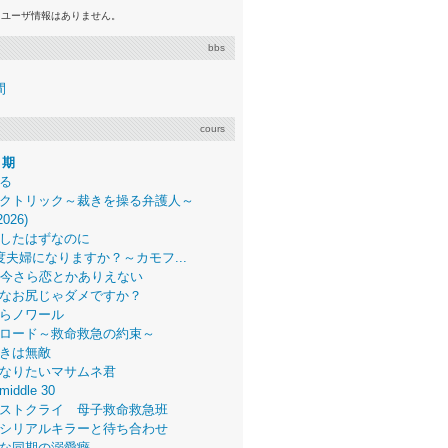
るユーザ情報はありません。
bbs
間
cours
月期
る
クトリック～裁きを操る弁護人～
2026)
したはずなのに
度夫婦になりますか？～カモフ...
、今さら恋とかありえない
なお尻じゃダメですか？
らノワール
ロード～救命救急の約束～
きは無敵
なりたいマサムネ君
middle 30
ストクライ 母子救命救急班
シリアルキラーと待ち合わせ
な同期の溺愛癖