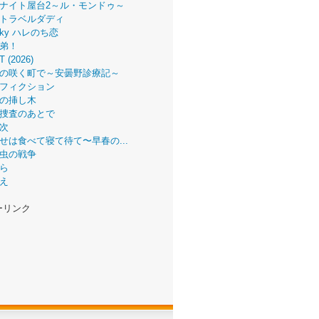
ナイト屋台2～ル・モンドゥ～
トラベルダディ
 Sky ハレのち恋
弟！
T (2026)
の咲く町で～安曇野診療記～
フィクション
の挿し木
捜査のあとで
次
せは食べて寝て待て〜早春の...
虫の戦争
ら
え
ーリンク