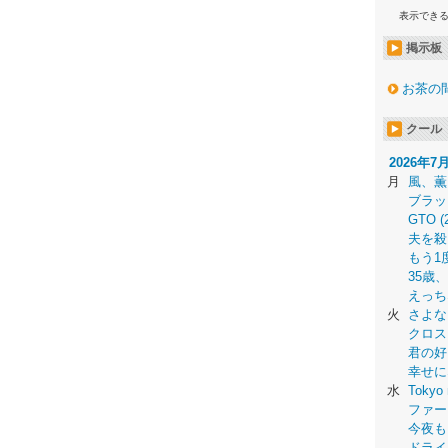
表示でき
掲示板
お茶の
クール
2026年7
月
風、薫
ブラッ
GTO (
夫を殺
もう1
35歳
えっち
火
さよな
クロス
君の好
幸せに
水
Tokyo 
ファー
今夜も
ドライ