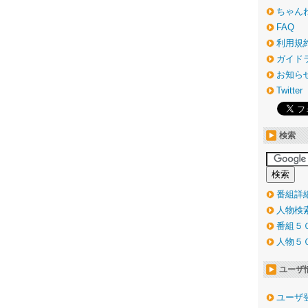
ちゃん
FAQ
利用規
ガイド
お知ら
Twitter
検索
番組詳
人物検
番組５
人物５
ユーザ
ユーザ