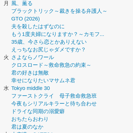
月
風、薫る
ブラックトリック～裁きを操る弁護人～
GTO (2026)
夫を殺したはずなのに
もう1度夫婦になりますか？～カモフ...
35歳、今さら恋とかありえない
えっちなお尻じゃダメですか？
火
さよならノワール
クロスロード～救命救急の約束～
君の好きは無敵
幸せになりたいマサムネ君
水
Tokyo middle 30
ファーストクライ 母子救命救急班
今夜もシリアルキラーと待ち合わせ
ドライな同期の溺愛癖
おちたらおわり
君は夏のなか