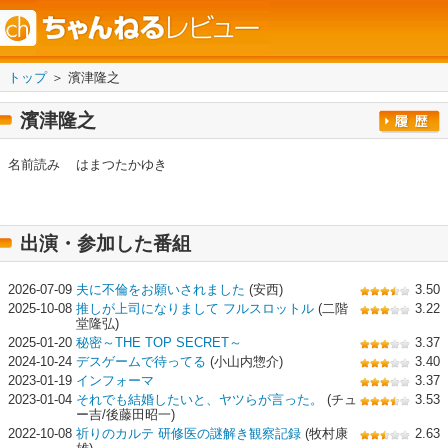
トップ
＞ 濱津隆之
濱津隆之
名前読み
はまつたかゆき
出演・参加した番組
2026-07-09
夫に不倫をお願いされました
(安西)
3.50
2025-10-08
推しが上司になりまして フルスロットル
(二階
3.22
堂隆弘)
2025-01-20
秘密～THE TOP SECRET～
3.37
2024-10-24
デスゲームで待ってる
(小山内惣介)
3.40
2023-01-19
インフォーマ
3.37
2023-01-04
それでも結婚したいと、ヤツらが言った。
(チュ
3.53
ー吉/後藤田昭一)
2022-10-08
祈りのカルテ 研修医の謎解き観察記録
(牧村康
2.63