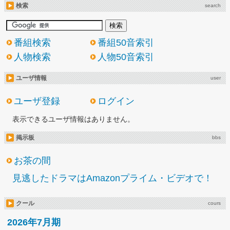
検索
search
番組検索
番組50音索引
人物検索
人物50音索引
ユーザ情報
user
ユーザ登録
ログイン
表示できるユーザ情報はありません。
掲示板
bbs
お茶の間
見逃したドラマはAmazonプライム・ビデオで！
クール
cours
2026年7月期