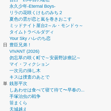
永久少年-Eternal Boys-
リラの花咲くけものみち２
夏色の雲が恋と嵐を巻きおこす
ミッドナイト屋台2～ル・モンドゥ～
タイムトラベルダディ
Your Sky ハレのち恋
日
豊臣兄弟！
VIVANT (2026)
勿忘草の咲く町で～安曇野診療記～
マイ・フィクション
一次元の挿し木
キスは捜査のあとで
単
銭形平次
しあわせは食べて寝て待て〜早春の...
手塚治虫の戦争
笹まくら
天城越え