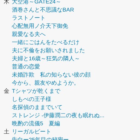
木
大空港～GATE24～
酒巻さんと不思議なBAR
ラストノート
心配無用ノ介天下御免
親愛なる夫へ
一緒にごはんをたべるだけ
夫に不倫をお願いされました
夫婦と16歳～狂気の隣人～
普通の恋愛
未婚詐欺 私の知らない彼の顔
今から、親友やめようか。
金
Tシャツが乾くまで
しもべの王子様
名探偵のままでいて
ストレンジ -伊藤潤二の夜も眠れぬ...
晩酌の流儀5 夏編
土
リーガルビート
告白ー25年目の秘密ー