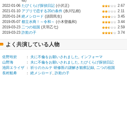
雄)
2022-01-06
たびくらげ探偵日記
(小沢正)
2.67
2021-01-10
アプリで恋する20の条件
(糸川弘樹)
2.11
2020-01-24
絶メシロード
(須田民生)
3.45
2019-05-07
都立水商！～令和～
(小木曽義和)
3.44
2019-03-23
二つの祖国
(天羽乙七)
2.59
2019-03-23
詐欺の子
3.74
よく共演している人物
佐野玲於
：
夫に不倫をお願いされました
,
インフォーマ
山野海
：
夫に不倫をお願いされました
,
たびくらげ探偵日記
池田エライザ
：
祈りのカルテ 研修医の謎解き観察記録
,
二つの祖国
長村航希
：
絶メシロード
,
詐欺の子