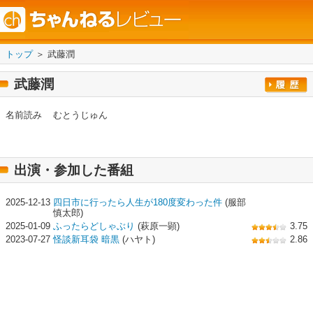
トップ
＞ 武藤潤
武藤潤
名前読み
むとうじゅん
出演・参加した番組
2025-12-13
四日市に行ったら人生が180度変わった件
(服部
慎太郎)
2025-01-09
ふったらどしゃぶり
(萩原一顕)
3.75
2023-07-27
怪談新耳袋 暗黒
(ハヤト)
2.86