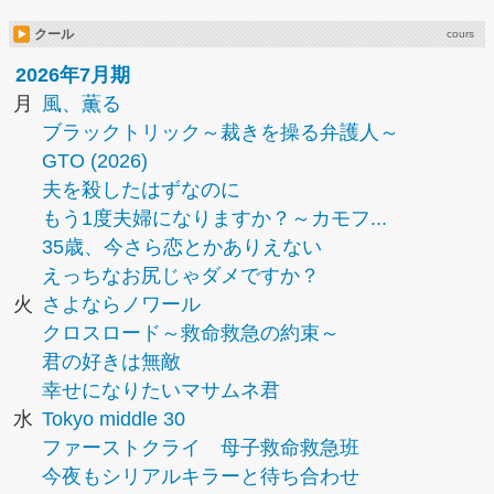
クール
cours
2026年7月期
月
風、薫る
ブラックトリック～裁きを操る弁護人～
GTO (2026)
夫を殺したはずなのに
もう1度夫婦になりますか？～カモフ...
35歳、今さら恋とかありえない
えっちなお尻じゃダメですか？
火
さよならノワール
クロスロード～救命救急の約束～
君の好きは無敵
幸せになりたいマサムネ君
水
Tokyo middle 30
ファーストクライ 母子救命救急班
今夜もシリアルキラーと待ち合わせ