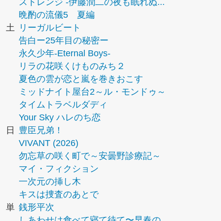
ストレンジ -伊藤潤二の夜も眠れぬ...
晩酌の流儀5 夏編
土
リーガルビート
告白ー25年目の秘密ー
永久少年-Eternal Boys-
リラの花咲くけものみち２
夏色の雲が恋と嵐を巻きおこす
ミッドナイト屋台2～ル・モンドゥ～
タイムトラベルダディ
Your Sky ハレのち恋
日
豊臣兄弟！
VIVANT (2026)
勿忘草の咲く町で～安曇野診療記～
マイ・フィクション
一次元の挿し木
キスは捜査のあとで
単
銭形平次
しあわせは食べて寝て待て〜早春の...