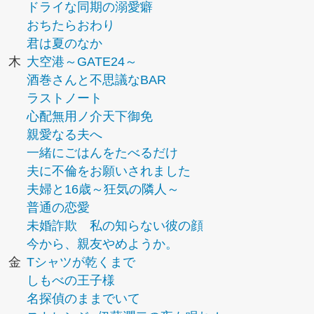
ドライな同期の溺愛癖
おちたらおわり
君は夏のなか
木
大空港～GATE24～
酒巻さんと不思議なBAR
ラストノート
心配無用ノ介天下御免
親愛なる夫へ
一緒にごはんをたべるだけ
夫に不倫をお願いされました
夫婦と16歳～狂気の隣人～
普通の恋愛
未婚詐欺 私の知らない彼の顔
今から、親友やめようか。
金
Tシャツが乾くまで
しもべの王子様
名探偵のままでいて