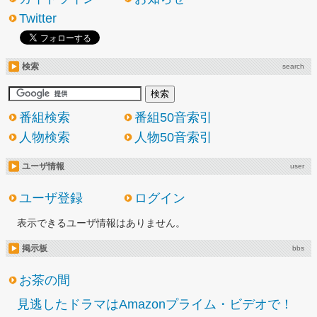
Twitter
検索
search
番組検索
番組50音索引
人物検索
人物50音索引
ユーザ情報
user
ユーザ登録
ログイン
表示できるユーザ情報はありません。
掲示板
bbs
お茶の間
見逃したドラマはAmazonプライム・ビデオで！