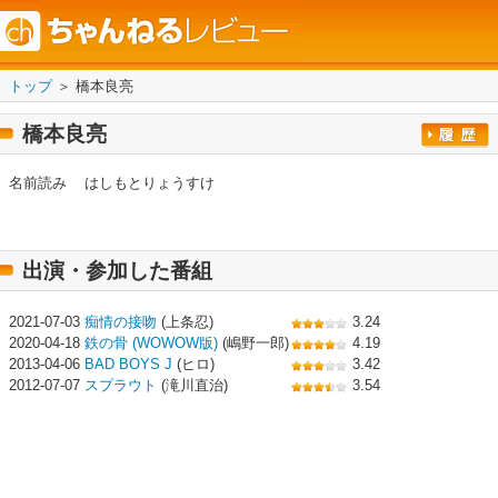
トップ
＞ 橋本良亮
橋本良亮
名前読み
はしもとりょうすけ
出演・参加した番組
2021-07-03
痴情の接吻
(上条忍)
3.24
2020-04-18
鉄の骨 (WOWOW版)
(嶋野一郎)
4.19
2013-04-06
BAD BOYS J
(ヒロ)
3.42
2012-07-07
スプラウト
(滝川直治)
3.54