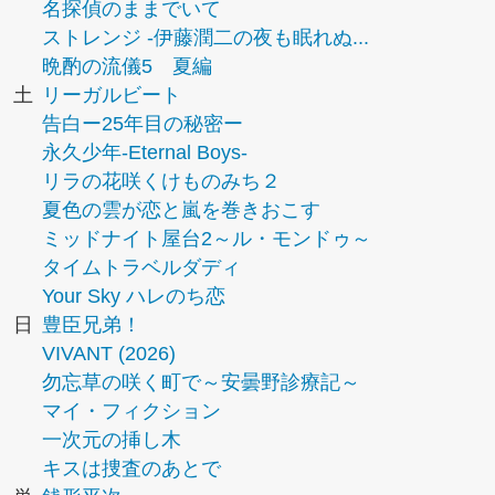
名探偵のままでいて
ストレンジ -伊藤潤二の夜も眠れぬ...
晩酌の流儀5 夏編
土
リーガルビート
告白ー25年目の秘密ー
永久少年-Eternal Boys-
リラの花咲くけものみち２
夏色の雲が恋と嵐を巻きおこす
ミッドナイト屋台2～ル・モンドゥ～
タイムトラベルダディ
Your Sky ハレのち恋
日
豊臣兄弟！
VIVANT (2026)
勿忘草の咲く町で～安曇野診療記～
マイ・フィクション
一次元の挿し木
キスは捜査のあとで