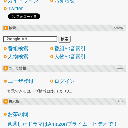
ガイドライン
お知らせ
Twitter
検索
search
番組検索
番組50音索引
人物検索
人物50音索引
ユーザ情報
user
ユーザ登録
ログイン
表示できるユーザ情報はありません。
掲示板
bbs
お茶の間
見逃したドラマはAmazonプライム・ビデオで！