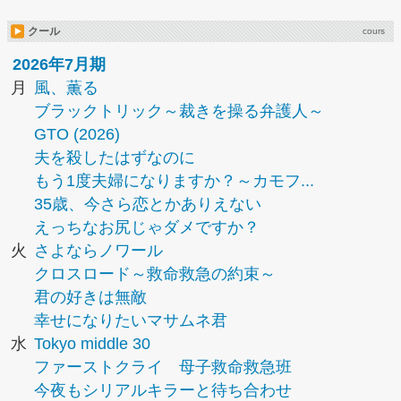
クール
cours
2026年7月期
月
風、薫る
ブラックトリック～裁きを操る弁護人～
GTO (2026)
夫を殺したはずなのに
もう1度夫婦になりますか？～カモフ...
35歳、今さら恋とかありえない
えっちなお尻じゃダメですか？
火
さよならノワール
クロスロード～救命救急の約束～
君の好きは無敵
幸せになりたいマサムネ君
水
Tokyo middle 30
ファーストクライ 母子救命救急班
今夜もシリアルキラーと待ち合わせ