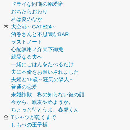
ドライな同期の溺愛癖
おちたらおわり
君は夏のなか
木
大空港～GATE24～
酒巻さんと不思議なBAR
ラストノート
心配無用ノ介天下御免
親愛なる夫へ
一緒にごはんをたべるだけ
夫に不倫をお願いされました
夫婦と16歳～狂気の隣人～
普通の恋愛
未婚詐欺 私の知らない彼の顔
今から、親友やめようか。
ちょっと待とうよ、春虎くん
金
Tシャツが乾くまで
しもべの王子様