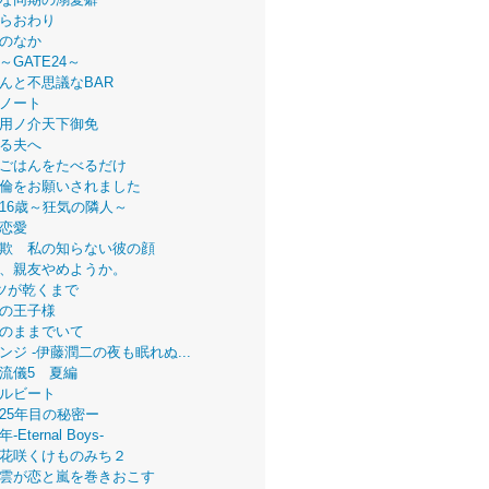
らおわり
のなか
～GATE24～
んと不思議なBAR
ノート
用ノ介天下御免
る夫へ
ごはんをたべるだけ
倫をお願いされました
16歳～狂気の隣人～
恋愛
欺 私の知らない彼の顔
、親友やめようか。
ツが乾くまで
の王子様
のままでいて
ンジ -伊藤潤二の夜も眠れぬ...
流儀5 夏編
ルビート
25年目の秘密ー
Eternal Boys-
花咲くけものみち２
雲が恋と嵐を巻きおこす