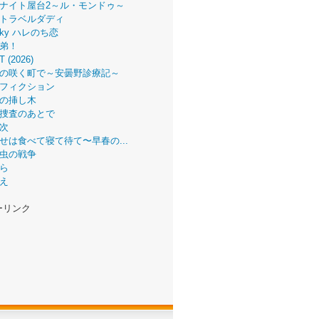
ナイト屋台2～ル・モンドゥ～
トラベルダディ
 Sky ハレのち恋
弟！
T (2026)
の咲く町で～安曇野診療記～
フィクション
の挿し木
捜査のあとで
次
せは食べて寝て待て〜早春の...
虫の戦争
ら
え
ーリンク