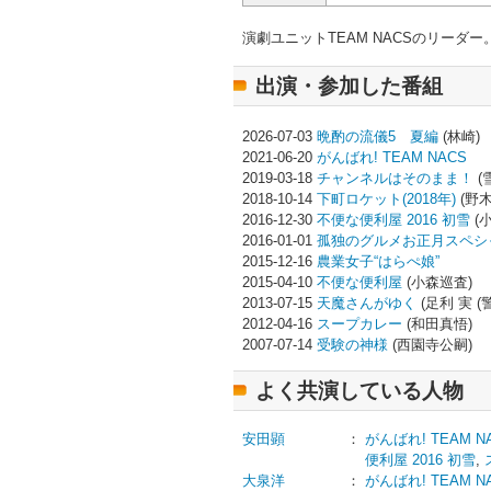
演劇ユニットTEAM NACSのリー
出演・参加した番組
2026-07-03
晩酌の流儀5 夏編
(林崎)
2021-06-20
がんばれ! TEAM NACS
2019-03-18
チャンネルはそのまま！
(
2018-10-14
下町ロケット(2018年)
(野木
2016-12-30
不便な便利屋 2016 初雪
(
2016-01-01
孤独のグルメお正月スペシ
2015-12-16
農業女子“はらぺ娘”
2015-04-10
不便な便利屋
(小森巡査)
2013-07-15
天魔さんがゆく
(足利 実 (警
2012-04-16
スープカレー
(和田真悟)
2007-07-14
受験の神様
(西園寺公嗣)
よく共演している人物
安田顕
：
がんばれ! TEAM N
便利屋 2016 初雪
,
大泉洋
：
がんばれ! TEAM N