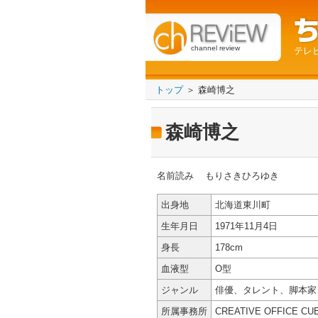
channel review
テレ
トップ
＞ 森崎博之
森崎博之
名前読み
もりさきひろゆき
出身地
北海道東川町
生年月日
1971年11月4日
身長
178cm
血液型
O型
ジャンル
俳優、タレント、脚本家
所属事務所
CREATIVE OFFIC