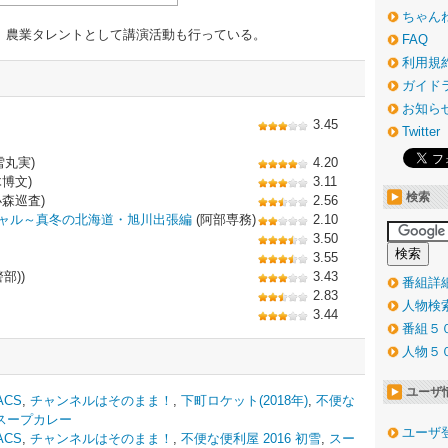
ちゃん
ダー。農業タレントとして講演活動も行っている。
FAQ
利用規
ガイド
お知ら
3.45
Twitter
雪丸実)
4.20
博文)
3.11
検索
小森巡査)
2.56
ャル～真冬の北海道・旭川出張編
(阿部専務)
2.10
3.50
3.55
部))
3.43
番組詳
2.83
人物検
3.44
番組５
人物５
ユーザ
ACS
,
チャンネルはそのまま！
,
下町ロケット(2018年)
,
不便な
スープカレー
ユーザ
ACS
,
チャンネルはそのまま！
,
不便な便利屋 2016 初雪
,
スー