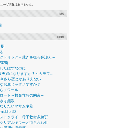
るユーザ情報はありません。
bbs
間
cours
月期
る
クトリック～裁きを操る弁護人～
2026)
したはずなのに
度夫婦になりますか？～カモフ...
、今さら恋とかありえない
なお尻じゃダメですか？
らノワール
ロード～救命救急の約束～
きは無敵
なりたいマサムネ君
middle 30
ストクライ 母子救命救急班
シリアルキラーと待ち合わせ
な同期の溺愛癖