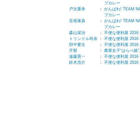
プカレー
戸次重幸
：
がんばれ! TEAM N
プカレー
音尾琢真
：
がんばれ! TEAM N
プカレー
森山栄治
：
不便な便利屋 2016
トリンドル玲奈
：
不便な便利屋 2016
田中要次
：
不便な便利屋 2016
芹那
：
農業女子“はらぺ娘”
遠藤憲一
：
不便な便利屋 2016
鈴木浩介
：
不便な便利屋 2016