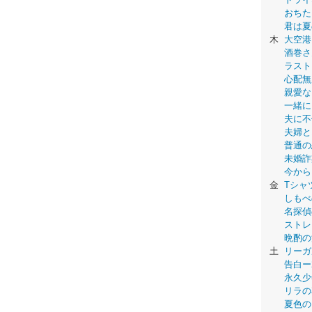
おちた
君は夏
木
大空港
酒巻さ
ラスト
心配無
親愛な
一緒に
夫に不
夫婦と
普通の
未婚詐
今から
金
Tシャ
しもべ
名探偵
ストレ
晩酌の
土
リーガ
告白ー
永久少年-
リラの
夏色の