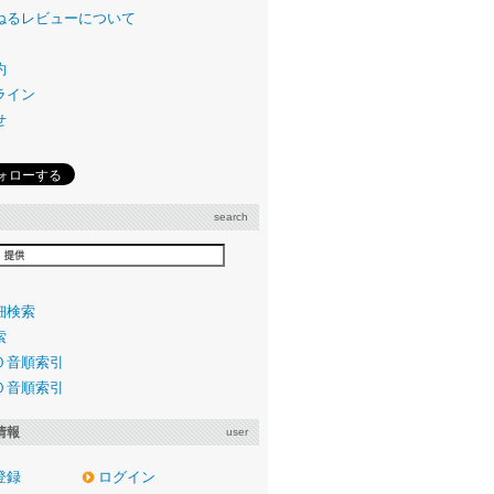
ねるレビューについて
約
ライン
せ
search
細検索
索
０音順索引
０音順索引
情報
user
登録
ログイン