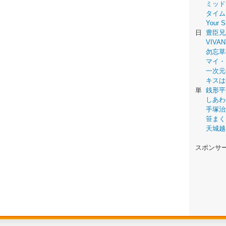
ミッド
タイム
Your
日
豊臣兄
VIVAN
勿忘草
マイ・
一次元
キスは
単
銭形平
しあわ
手塚治
笹まく
天城越
スポンサ