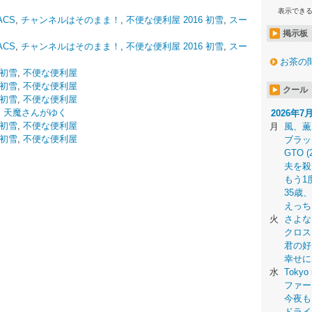
表示でき
ACS
,
チャンネルはそのまま！
,
不便な便利屋 2016 初雪
,
スー
掲示板
ACS
,
チャンネルはそのまま！
,
不便な便利屋 2016 初雪
,
スー
お茶の
 初雪
,
不便な便利屋
 初雪
,
不便な便利屋
クール
 初雪
,
不便な便利屋
,
天魔さんがゆく
2026年7
 初雪
,
不便な便利屋
月
風、薫
 初雪
,
不便な便利屋
ブラッ
GTO (
夫を殺
もう1
35歳
えっち
火
さよな
クロス
君の好
幸せに
水
Tokyo 
ファー
今夜も
ドライ