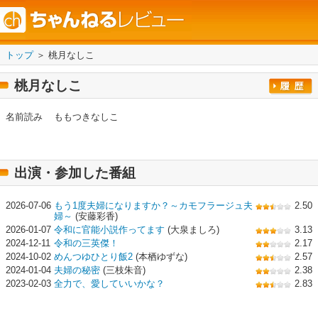
トップ
＞ 桃月なしこ
桃月なしこ
名前読み
ももつきなしこ
出演・参加した番組
2026-07-06
もう1度夫婦になりますか？～カモフラージュ夫
2.50
婦～
(安藤彩香)
2026-01-07
令和に官能小説作ってます
(大泉ましろ)
3.13
2024-12-11
令和の三英傑！
2.17
2024-10-02
めんつゆひとり飯2
(本栖ゆずな)
2.57
2024-01-04
夫婦の秘密
(三枝朱音)
2.38
2023-02-03
全力で、愛していいかな？
2.83