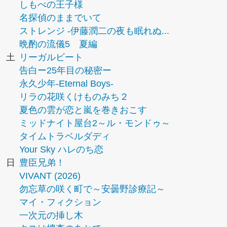
しもべの王子様
名探偵のままでいて
ストレンジ -伊藤潤二の夜も眠れぬ...
晩酌の流儀5 夏編
土
リーガルビート
告白ー25年目の秘密ー
永久少年-Eternal Boys-
リラの花咲くけものみち２
夏色の雲が恋と嵐を巻きおこす
ミッドナイト屋台2～ル・モンドゥ～
タイムトラベルダディ
Your Sky ハレのち恋
日
豊臣兄弟！
VIVANT (2026)
勿忘草の咲く町で～安曇野診療記～
マイ・フィクション
一次元の挿し木