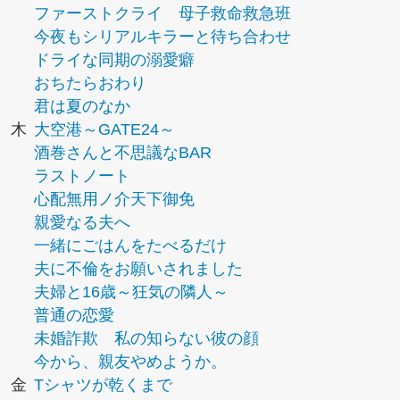
ファーストクライ 母子救命救急班
今夜もシリアルキラーと待ち合わせ
ドライな同期の溺愛癖
おちたらおわり
君は夏のなか
木
大空港～GATE24～
酒巻さんと不思議なBAR
ラストノート
心配無用ノ介天下御免
親愛なる夫へ
一緒にごはんをたべるだけ
夫に不倫をお願いされました
夫婦と16歳～狂気の隣人～
普通の恋愛
未婚詐欺 私の知らない彼の顔
今から、親友やめようか。
金
Tシャツが乾くまで