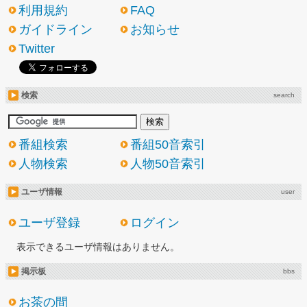
利用規約
FAQ
ガイドライン
お知らせ
Twitter
検索
search
番組検索
番組50音索引
人物検索
人物50音索引
ユーザ情報
user
ユーザ登録
ログイン
表示できるユーザ情報はありません。
掲示板
bbs
お茶の間