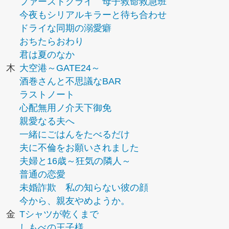
ファーストクライ 母子救命救急班
今夜もシリアルキラーと待ち合わせ
ドライな同期の溺愛癖
おちたらおわり
君は夏のなか
木
大空港～GATE24～
酒巻さんと不思議なBAR
ラストノート
心配無用ノ介天下御免
親愛なる夫へ
一緒にごはんをたべるだけ
夫に不倫をお願いされました
夫婦と16歳～狂気の隣人～
普通の恋愛
未婚詐欺 私の知らない彼の顔
今から、親友やめようか。
金
Tシャツが乾くまで
しもべの王子様