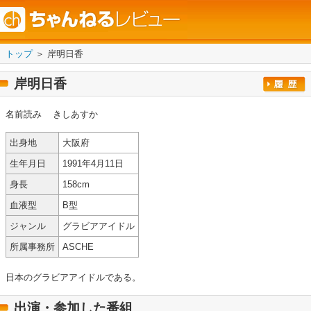
トップ
＞ 岸明日香
岸明日香
名前読み
きしあすか
出身地
大阪府
生年月日
1991年4月11日
身長
158cm
血液型
B型
ジャンル
グラビアアイドル
所属事務所
ASCHE
日本のグラビアアイドルである。
出演・参加した番組