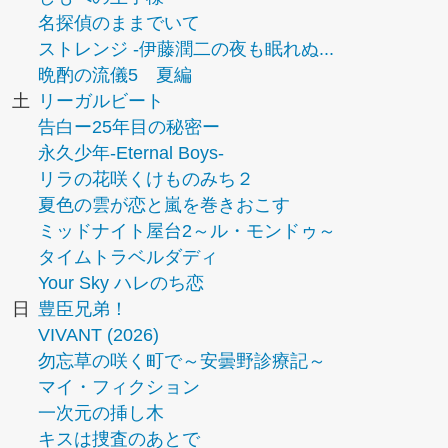
名探偵のままでいて
ストレンジ -伊藤潤二の夜も眠れぬ...
晩酌の流儀5 夏編
土
リーガルビート
告白ー25年目の秘密ー
永久少年-Eternal Boys-
リラの花咲くけものみち２
夏色の雲が恋と嵐を巻きおこす
ミッドナイト屋台2～ル・モンドゥ～
タイムトラベルダディ
Your Sky ハレのち恋
日
豊臣兄弟！
VIVANT (2026)
勿忘草の咲く町で～安曇野診療記～
マイ・フィクション
一次元の挿し木
キスは捜査のあとで