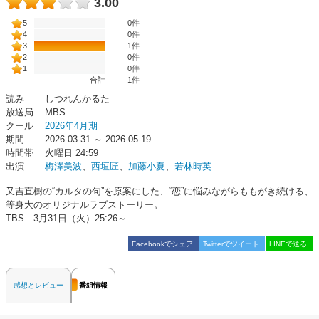
3.00
5
0件
4
0件
3
1件
2
0件
1
0件
合計
1
件
読み
しつれんかるた
放送局
MBS
クール
2026年4月期
期間
2026-03-31 ～ 2026-05-19
時間帯
火曜日 24:59
出演
梅澤美波
、
西垣匠
、
加藤小夏
、
若林時英
...
又吉直樹の“カルタの句”を原案にした、“恋”に悩みながらももがき続ける、
等身大のオリジナルラブストーリー。
TBS 3月31日（火）25:26～
Facebookでシェア
Twitterでツイート
LINEで送る
感想とレビュー
番組情報