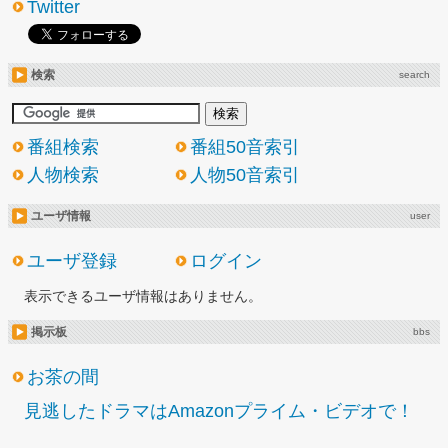
Twitter
検索
search
番組検索
番組50音索引
人物検索
人物50音索引
ユーザ情報
user
ユーザ登録
ログイン
表示できるユーザ情報はありません。
掲示板
bbs
お茶の間
見逃したドラマはAmazonプライム・ビデオで！