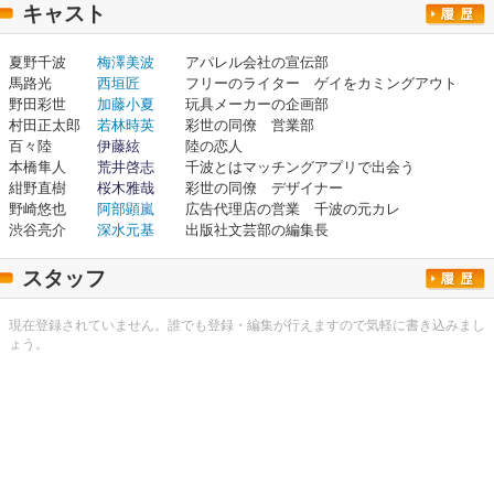
キャスト
夏野千波
梅澤美波
アパレル会社の宣伝部
馬路光
西垣匠
フリーのライター ゲイをカミングアウト
野田彩世
加藤小夏
玩具メーカーの企画部
村田正太郎
若林時英
彩世の同僚 営業部
百々陸
伊藤絃
陸の恋人
本橋隼人
荒井啓志
千波とはマッチングアプリで出会う
紺野直樹
桜木雅哉
彩世の同僚 デザイナー
野崎悠也
阿部顕嵐
広告代理店の営業 千波の元カレ
渋谷亮介
深水元基
出版社文芸部の編集長
スタッフ
現在登録されていません。誰でも登録・編集が行えますので気軽に書き込みまし
ょう。