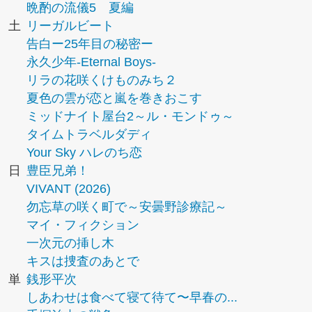
晩酌の流儀5 夏編
土
リーガルビート
告白ー25年目の秘密ー
永久少年-Eternal Boys-
リラの花咲くけものみち２
夏色の雲が恋と嵐を巻きおこす
ミッドナイト屋台2～ル・モンドゥ～
タイムトラベルダディ
Your Sky ハレのち恋
日
豊臣兄弟！
VIVANT (2026)
勿忘草の咲く町で～安曇野診療記～
マイ・フィクション
一次元の挿し木
キスは捜査のあとで
単
銭形平次
しあわせは食べて寝て待て〜早春の...