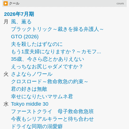
クール
cours
2026年7月期
月
風、薫る
ブラックトリック～裁きを操る弁護人～
GTO (2026)
夫を殺したはずなのに
もう1度夫婦になりますか？～カモフ...
35歳、今さら恋とかありえない
えっちなお尻じゃダメですか？
火
さよならノワール
クロスロード～救命救急の約束～
君の好きは無敵
幸せになりたいマサムネ君
水
Tokyo middle 30
ファーストクライ 母子救命救急班
今夜もシリアルキラーと待ち合わせ
ドライな同期の溺愛癖