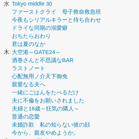
水
Tokyo middle 30
ファーストクライ 母子救命救急班
今夜もシリアルキラーと待ち合わせ
ドライな同期の溺愛癖
おちたらおわり
君は夏のなか
木
大空港～GATE24～
酒巻さんと不思議なBAR
ラストノート
心配無用ノ介天下御免
親愛なる夫へ
一緒にごはんをたべるだけ
夫に不倫をお願いされました
夫婦と16歳～狂気の隣人～
普通の恋愛
未婚詐欺 私の知らない彼の顔
今から、親友やめようか。