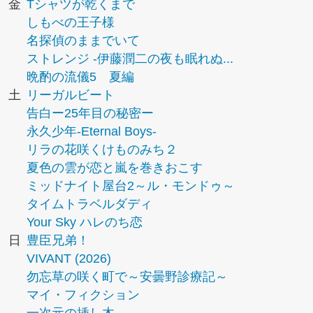
金
Tシャツが乾くまで
しもべの王子様
名探偵のままでいて
ストレンジ -伊藤潤二の夜も眠れぬ...
晩酌の流儀5 夏編
土
リーガルビート
告白ー25年目の秘密ー
永久少年-Eternal Boys-
リラの花咲くけものみち２
夏色の雲が恋と嵐を巻きおこす
ミッドナイト屋台2～ル・モンドゥ～
タイムトラベルダディ
Your Sky ハレのち恋
日
豊臣兄弟！
VIVANT (2026)
勿忘草の咲く町で～安曇野診療記～
マイ・フィクション