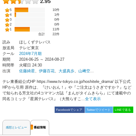
2.95
5
10件
4
1件
3
0件
2
0件
1
11件
合計
22
件
読み
ほしくずテレパス
放送局
テレビ東京
クール
2024年7月期
期間
2024-06-25 ～ 2024-08-27
時間帯
火曜日 24:30
出演
佐藤綺星
、
伊藤百花
、
大盛真歩
、
山﨑空
...
テレ東番組公式HP https://www.tv-tokyo.co.jp/hoshitele_drama/ 以下公式
HPから引用 原作は、『けいおん！』や『ご注文はうさぎですか？』など
で知られる芳文社の4コママンガ誌『まんがタイムきらら』にて連載中の
同名コミック『星屑テレパス』（大熊らすこ...
全て表示
Facebookでシェア
Twitterでツイート
LINEで送る
感想とレビュー
番組情報