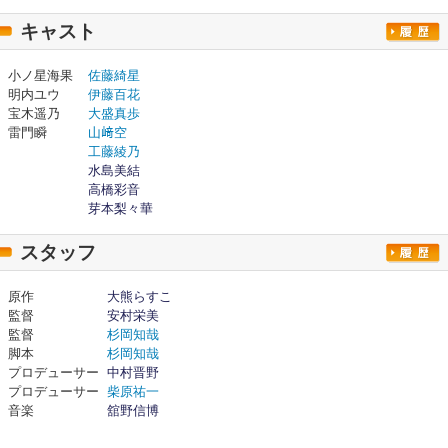
キャスト
小ノ星海果
佐藤綺星
明内ユウ
伊藤百花
宝木遥乃
大盛真歩
雷門瞬
山﨑空
工藤綾乃
水島美結
高橋彩音
芽本梨々華
スタッフ
原作
大熊らすこ
監督
安村栄美
監督
杉岡知哉
脚本
杉岡知哉
プロデューサー
中村晋野
プロデューサー
柴原祐一
音楽
舘野信博