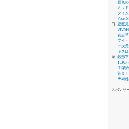
夏色の
ミッド
タイム
Your
日
豊臣兄
VIVAN
勿忘草
マイ・
一次元
キスは
単
銭形平
しあわ
手塚治
笹まく
天城越
スポンサ