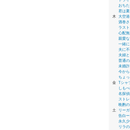
おちた
君は夏
木
大空港
酒巻さ
ラスト
心配無
親愛な
一緒に
夫に不
夫婦と
普通の
未婚詐
今から
ちょっ
金
Tシャ
しもべ
名探偵
ストレ
晩酌の
土
リーガ
告白ー
永久少年-
リラの