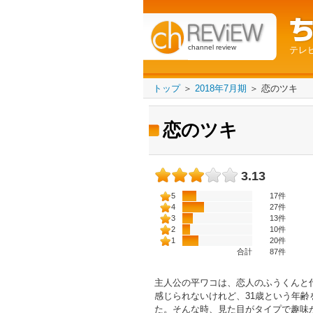
channel review
テレ
トップ
＞
2018年7月期
＞
恋のツキ
恋のツキ
3.13
5
17件
4
27件
3
13件
2
10件
1
20件
合計
87
件
主人公の平ワコは、恋人のふうくんと付
感じられないけれど、31歳という年
た。そんな時、見た目がタイプで趣味が