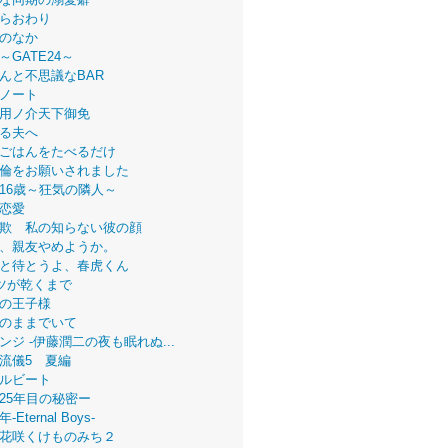
らおわり
のなか
～GATE24～
んと不思議なBAR
ノート
用ノ介天下御免
る夫へ
ごはんをたべるだけ
倫をお願いされました
16歳～狂気の隣人～
恋愛
欺 私の知らない彼の顔
、親友やめようか。
と待とうよ、春虎くん
ツが乾くまで
の王子様
のままでいて
ンジ -伊藤潤二の夜も眠れぬ...
流儀5 夏編
ルビート
25年目の秘密ー
Eternal Boys-
花咲くけものみち２