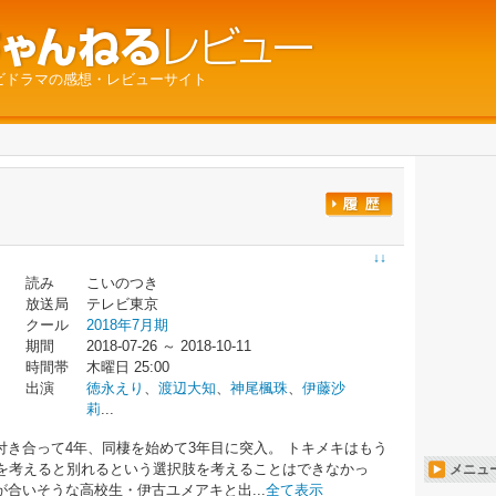
ビドラマの感想・レビューサイト
↓↓
読み
こいのつき
放送局
テレビ東京
クール
2018年7月期
期間
2018-07-26 ～ 2018-10-11
時間帯
木曜日 25:00
出演
徳永えり
、
渡辺大知
、
神尾楓珠
、
伊藤沙
莉
...
き合って4年、同棲を始めて3年目に突入。 トキメキはもう
齢を考えると別れるという選択肢を考えることはできなかっ
メニュ
合いそうな高校生・伊古ユメアキと出...
全て表示