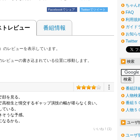
ちゃん
Facebookでシェア
Twitterでツイート
FAQ
利用規
ガイド
ストレビュー
番組情報
お知ら
Twitter
0件）のレビューを表示しています。
のレビューの書き込まれている位置に移動します。
検索
番組詳
人物検
で顔を見る。
番組５
で高校生と情交するギャップ演技の幅が堪らなく良い。
している。
人物５
きそうな予感。
になるかも。
ユーザ
いいね！(1)
ユーザ