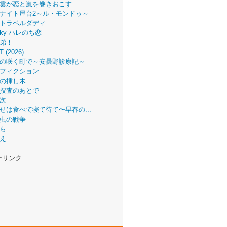
雲が恋と嵐を巻きおこす
ナイト屋台2～ル・モンドゥ～
トラベルダディ
 Sky ハレのち恋
弟！
T (2026)
の咲く町で～安曇野診療記～
フィクション
の挿し木
捜査のあとで
次
せは食べて寝て待て〜早春の...
虫の戦争
ら
え
ーリンク