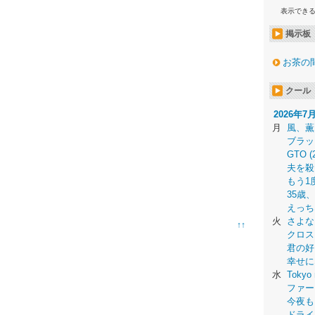
表示でき
掲示板
お茶の
クール
2026年7
月
風、薫
ブラッ
GTO (
夫を殺
もう1
35歳
えっち
火
さよな
↑↑
クロス
君の好
幸せに
水
Tokyo 
ファー
今夜も
ドライ