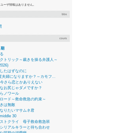
るユーザ情報はありません。
bbs
間
cours
月期
る
クトリック～裁きを操る弁護人～
2026)
したはずなのに
度夫婦になりますか？～カモフ...
、今さら恋とかありえない
なお尻じゃダメですか？
らノワール
ロード～救命救急の約束～
きは無敵
なりたいマサムネ君
middle 30
ストクライ 母子救命救急班
シリアルキラーと待ち合わせ
な同期の溺愛癖