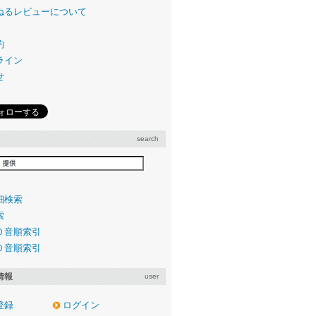
ねるレビューについて
約
ライン
せ
search
細検索
索
０音順索引
０音順索引
情報
user
登録
ログイン