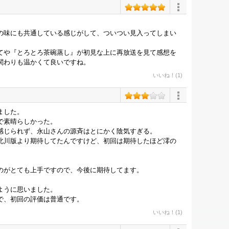
の味にも共通している感じがして、ついつい見入ってしまい
てや『とろとろ茶碗蒸し』が初見な上に再放送を見て感想を
関わりも温かくて良いですね。
いいね！(1)
ました。
で素晴らしかった。
感じられず、永山さんの源斉はとにかく陰気すぎる。
北川版より期待してたんですけど、初回は期待したほど澪の
のがとても上手ですので、今後に期待してます。
ように思いました。
で、初回の評価は普通です。
いいね！(1)