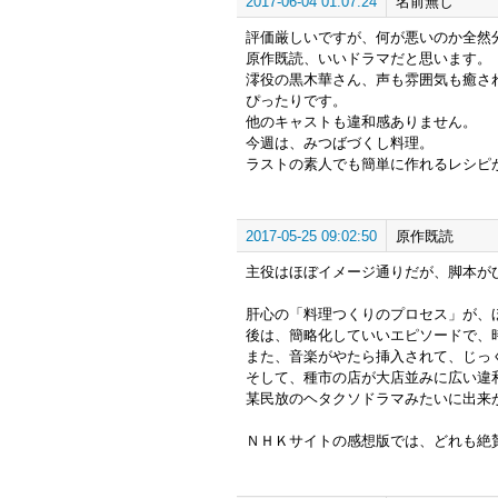
2017-06-04 01:07:24
名前無し
評価厳しいですが、何が悪いのか全然
原作既読、いいドラマだと思います。
澪役の黒木華さん、声も雰囲気も癒さ
ぴったりです。
他のキャストも違和感ありません。
今週は、みつばづくし料理。
ラストの素人でも簡単に作れるレシピ
2017-05-25 09:02:50
原作既読
主役はほぼイメージ通りだが、脚本が
肝心の「料理つくりのプロセス」が、
後は、簡略化していいエピソードで、
また、音楽がやたら挿入されて、じっ
そして、種市の店が大店並みに広い違
某民放のヘタクソドラマみたいに出来
ＮＨＫサイトの感想版では、どれも絶