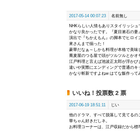
2017-05-14 00:07:23
名前無し
NHKらしい人情もありスタイリッシュ
かなり良かったです。『夏目漱石の妻
演出で『ちかえもん』の脚本でヒロイ
來さんまで揃った！
豪華だなぁ～しかも料理が本格で美味
蕎麦屋のつる屋で頭がツルツルとかオヤ
江戸料理と言えば池波正太郎が浮かび
違いや実際にエンディングで普通のキ
かなり斬新ですよねw はてな飯作って
いいね！投票数 2 票
2017-06-19 18:51:11
じい
他のドラマ、すべて脱落して見てるの
華ちゃん好きだしネ。
お料理コーナーは、江戸収録だから標