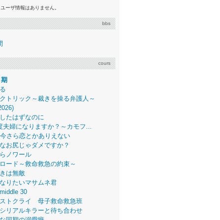
るユーザ情報はありません。
bbs
間
cours
月期
る
クトリック～裁きを操る弁護人～
2026)
したはずなのに
度夫婦になりますか？～カモフ...
、今さら恋とかありえない
なお尻じゃダメですか？
らノワール
ロード～救命救急の約束～
きは無敵
なりたいマサムネ君
middle 30
ストクライ 母子救命救急班
シリアルキラーと待ち合わせ
な同期の溺愛癖