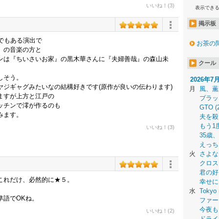
いいね！(3)
表示でき
掲示板
でもある演出で
お茶の
』の音楽の方と
ンは『ちいさいお家』の黒木華さんに『夫婦善哉』の森山未
クール
しそう。
2026年7
ジギャグみたいなの結構好きです(原作が良いの伝わります)
月
風、薫
ますが上方と江戸の
ブラッ
ッチンで澪が作るのも
GTO (
みます。
夫を殺
もう1
いいね！(3)
35歳
えっち
火
さよな
クロス
君の好
これだけ、必然的に★５。
幸せに
水
Tokyo 
準語でOKね。
ファー
今夜も
いいね！(2)
ドライ