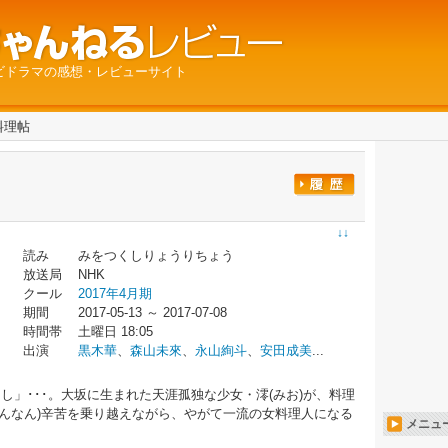
ビドラマの感想・レビューサイト
料理帖
↓↓
読み
みをつくしりょうりちょう
放送局
NHK
クール
2017年4月期
期間
2017-05-13 ～ 2017-07-08
時間帯
土曜日 18:05
出演
黒木華
、
森山未來
、
永山絢斗
、
安田成美
...
し」･･･。大坂に生まれた天涯孤独な少女・澪(みお)が、料理
んなん)辛苦を乗り越えながら、やがて一流の女料理人になる
メニュ