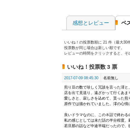
感想とレビュー
ベ
いいね！の投票数順に 21 件（最大3
投票数が同じ場合は新しい順です。
レビューの時間をクリックすると、そ
いいね！投票数 3 票
2017-07-09 08:45:30
名前無し
煎り豆の数で珍しく冗談を言った澪と
店を出て見送り、遠ざかって行くあま
愛しさと、寂しさを込めて、貰った煎
原作では描かれていました。澪の心情
良いドラマなのに、この８話で終わる
私の感じとしては未だ話の半分程度、
若旦那の話など中途半端だったので、