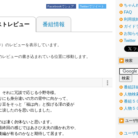
ちゃん
Facebookでシェア
Twitterでツイート
FAQ
利用規
ストレビュー
番組情報
ガイド
お知ら
Twitter
0件）のレビューを表示しています。
のレビューの書き込まれている位置に移動します。
検索
番組詳
、それに冗談で応じる小野寺様。
人物検
りにも身分違いの方の背中に向かって、
番組５
り豆をそっと「福は内」と投げる澪の姿が
人物５
に涙したのを思い出しました。
ユーザ
のは凄く勿体ないと思います。
最終回の感じではあさひ太夫の描かれ方や、
ユーザ
後編が有るのかなと期待して居ます。