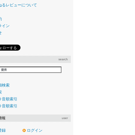
ねるレビューについて
約
ライン
せ
search
細検索
索
０音順索引
０音順索引
情報
user
登録
ログイン