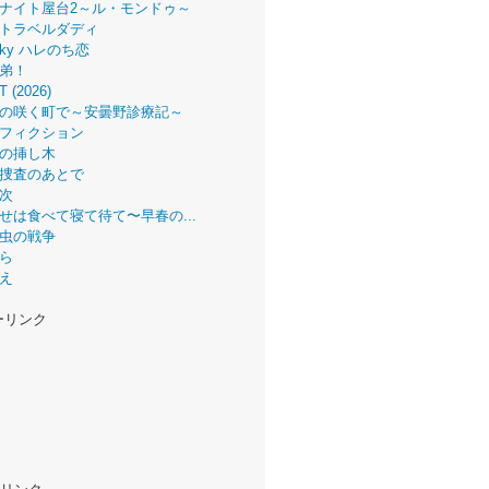
ナイト屋台2～ル・モンドゥ～
トラベルダディ
 Sky ハレのち恋
弟！
T (2026)
の咲く町で～安曇野診療記～
フィクション
の挿し木
捜査のあとで
次
せは食べて寝て待て〜早春の...
虫の戦争
ら
え
ーリンク