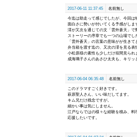
2017-06-11 11:37:45
名前無し
今迄は助走って感じでしたが、今回は
面白さに勢いが付いてくる予感がしま
澪が又次を通じての文「雲外蒼天」で
ストーリーの序章でも一つの山場でし
「雲外蒼天」の言葉の意味がが生きて
弁当箱を渡す迄の、又次の澪を見る表
小松原様の素性も少しだけ垣間見られ
成海璃子さんのあさひ太夫も、キリッ
2017-06-04 06:35:48
名前無し
このドラマすごく好きです。
萩原聖人さん、いい味だしてます。
キム兄だけ残念ですが。
細かい事は気にしません。
江戸ならではの様々な経験を積み、料
応援したいです。