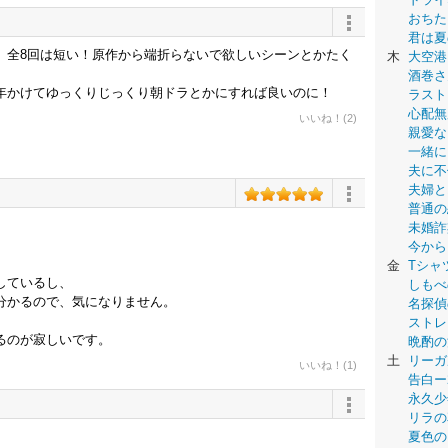
おちた
君は夏
。全8回は短い！原作から端折らないで欲しいシーンとかたく
木
大空港
酒巻さ
年かけてゆっくりじっくり朝ドラとかにすれば良いのに！
ラスト
心配無
いいね！(2)
親愛な
一緒に
夫に不
夫婦と
普通の
未婚詐
今から
金
Tシャ
しているし、
しもべ
分かるので、気になりません。
名探偵
ストレ
るのが寂しいです。
晩酌の
土
リーガ
いいね！(1)
告白ー
永久少年-
リラの
夏色の