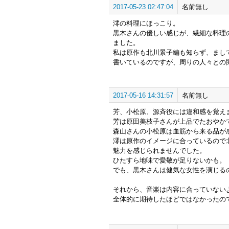
2017-05-23 02:47:04
名前無し
澪の料理にほっこり。
黒木さんの優しい感じが、繊細な料理
ました。
私は原作も北川景子編も知らず、まし
書いているのですが、周りの人々との
2017-05-16 14:31:57
名前無し
芳、小松原、源斉役には違和感を覚え
芳は原田美枝子さんが上品でたおやか
森山さんの小松原は血筋から来る品が
澪は原作のイメージに合っているので
魅力を感じられませんでした。
ひたすら地味で愛敬が足りないかも。
でも、黒木さんは健気な女性を演じる
それから、音楽は内容に合っていない
全体的に期待したほどではなかったの