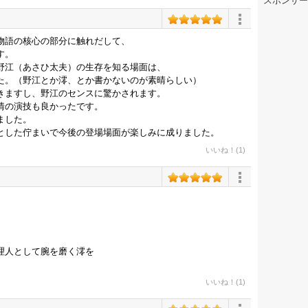
スポンサー
物語の核心の部分に触れだして、
す。
野江（あさひ太夫）の生存を知る場面は、
た。（野江とか澪、とか書かないのが素晴らしい）
きますし、野江のセンスに驚かされます。
情の演技も良かったです。
ました。
とした佇まいで今後の登場場面が楽しみに成りました。
いいね！(1)
理人として腕を磨く澪を
いいね！(1)