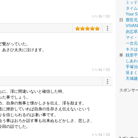
ミッド
タイム
Your
いいね！(1)
日
豊臣兄
VIVAN
勿忘草
マイ・
。
一次元
で繋がっていた。
キスは
、あさひ太夫に泣けます。
単
銭形平
しあわ
手塚治
いいね！(1)
笹まく
天城越
スポンサ
ちに、澪に間違いないと確信した時、
った事でしょう。
め、自身の無事と懐かしさを伝え、澪を励ます。
道に挫折していれば自身の生存さえ伝えないという
りを信じられるのは凄い事です。
会う事はおろか話す事も出来ぬもどかしさ、悲しさ、
今回の話でした。
いいね！(1)