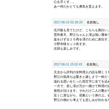
心を尽くす…。
あー何だかとても勇気を貰えます。
2017-06-13 02:36:20
名前無し
北川版も見てたけど、こちらも面白い
雲外蒼天、野江ちゃんと澪は強い運命
血をけずる１０両を澪のために差出す
小野寺様カッコ良すぎ。
次回も楽しみです。
2017-06-11 15:02:43
名前無し
又次から評判の女料理人の話を聞くう
野江の気持ちは驚きと嬉しさで一杯だ
溢れる思いをたった四文字に全てを込
一方で、若し澪が万が一挫けて料理の
覚悟が泣けます。それだけ二人の繋が
近くに居ながら、花魁という身の上。
野江の側から考えても悲しみが伝わる