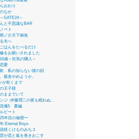
らおわり
のなか
～GATE24～
んと不思議なBAR
ノート
用ノ介天下御免
る夫へ
ごはんをたべるだけ
倫をお願いされました
16歳～狂気の隣人～
恋愛
欺 私の知らない彼の顔
、親友やめようか。
ツが乾くまで
の王子様
のままでいて
ンジ -伊藤潤二の夜も眠れぬ...
流儀5 夏編
ルビート
25年目の秘密ー
Eternal Boys-
花咲くけものみち２
雲が恋と嵐を巻きおこす