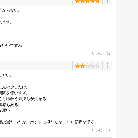
分からない。
れます。
がいいですね。
いいね！(1)
ひどい。
ほんの少しだけ。
時間を使いすぎ。
くり味わう気持ちが失せる。
和感もある。
が悪い。
賛の嵐だったが、ホントに視たんか！？と疑問が湧く。
いいね！(1)