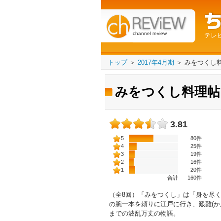
channel review
テレ
トップ
＞
2017年4月期
＞
みをつくし
みをつくし料理帖
3.81
5
80件
4
25件
3
19件
2
16件
1
20件
合計
160
件
（全8回）「みをつくし」は「身を尽く
の腕一本を頼りに江戸に行き、艱難(か
までの波乱万丈の物語。