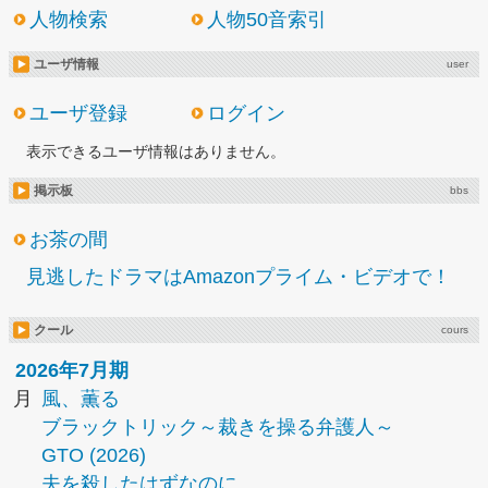
人物検索
人物50音索引
ユーザ情報
user
ユーザ登録
ログイン
表示できるユーザ情報はありません。
掲示板
bbs
お茶の間
見逃したドラマはAmazonプライム・ビデオで！
クール
cours
2026年7月期
月
風、薫る
ブラックトリック～裁きを操る弁護人～
GTO (2026)
夫を殺したはずなのに