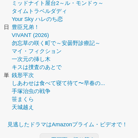
ミッドナイト屋台2～ル・モンドゥ～
タイムトラベルダディ
Your Sky ハレのち恋
日
豊臣兄弟！
VIVANT (2026)
勿忘草の咲く町で～安曇野診療記～
マイ・フィクション
一次元の挿し木
キスは捜査のあとで
単
銭形平次
しあわせは食べて寝て待て〜早春の...
手塚治虫の戦争
笹まくら
天城越え
見逃したドラマはAmazonプライム・ビデオで！