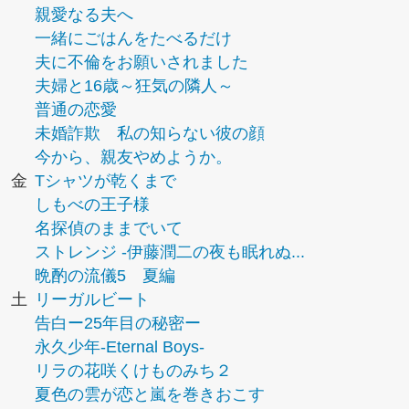
親愛なる夫へ
一緒にごはんをたべるだけ
夫に不倫をお願いされました
夫婦と16歳～狂気の隣人～
普通の恋愛
未婚詐欺 私の知らない彼の顔
今から、親友やめようか。
金
Tシャツが乾くまで
しもべの王子様
名探偵のままでいて
ストレンジ -伊藤潤二の夜も眠れぬ...
晩酌の流儀5 夏編
土
リーガルビート
告白ー25年目の秘密ー
永久少年-Eternal Boys-
リラの花咲くけものみち２
夏色の雲が恋と嵐を巻きおこす