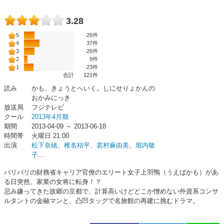
3.28
5
26件
4
37件
3
26件
2
9件
1
23件
合計
121
件
読み
かも、きょうとへいく。しにせりょかんの
おかみにっき
放送局
フジテレビ
クール
2013年4月期
期間
2013-04-09 ～ 2013-06-18
時間帯
火曜日 21:00
出演
松下奈緒
、
椎名桔平
、
若村麻由美
、
堀内敬
子
...
バリバリの財務省キャリア官僚のエリート女子上羽鴨（うえばかも）があ
る日突然、家業の女将に転身！？
忌み嫌ってきた故郷の京都で、計算高いけどどこか憎めない外資系コンサ
ルタントの金融マンと、凸凹タッグで名旅館の再建に挑むドラマ。