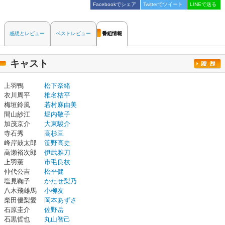
Facebookでシェア
Twitterでツイート
LINEで送る
感想とレビュー
ベストレビュー
番組情報
キャスト
上羽鴨
松下奈緒
衣川周平
椎名桔平
梅垣鈴風
若村麻由美
間山紗江
堀内敬子
加茂京介
大東駿介
寺石秀
高杉亘
峰岸鼓太郎
笹野高史
高瀬裕次郎
伊武雅刀
上羽薫
市毛良枝
仲代公吉
松平健
塩見鞠子
かたせ梨乃
八木飛雄馬
小柳友
柴田優梨愛
岡本あずさ
石原圭介
佐野岳
石黒哲也
丸山智己